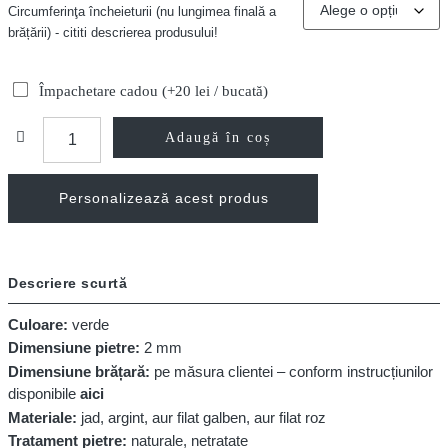
Circumferinţa încheieturii (nu lungimea finală a
brățării) - cititi descrierea produsului!
Împachetare cadou (+20 lei / bucată)
Adaugă în coș
Personalizează acest produs
Descriere scurtă
Culoare:
verde
Dimensiune pietre:
2 mm
Dimensiune brățară:
pe măsura clientei – conform instrucțiunilor
disponibile
aici
Materiale:
jad, argint, aur filat galben, aur filat roz
Tratament pietre:
naturale, netratate