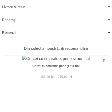
Livrare și retur
Reparații
Recenzii
Din colecția noastră, îți recomandăm
Cercei cu smaralde perle și aur filat
180,00
lei
215,00
lei
–