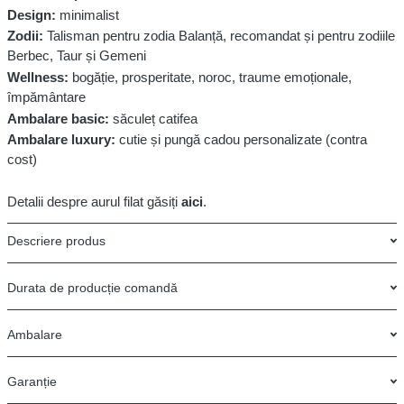
Design:
minimalist
Zodii:
Talisman pentru zodia Balanță, recomandat și pentru zodiile
Berbec, Taur și Gemeni
Wellness:
bogăție, prosperitate, noroc, traume emoționale,
împământare
Ambalare basic:
săculeț catifea
Ambalare luxury:
cutie și pungă cadou personalizate (contra
cost)
Detalii despre aurul filat găsiți
aici
.
Descriere produs
Durata de producție comandă
Ambalare
Garanție