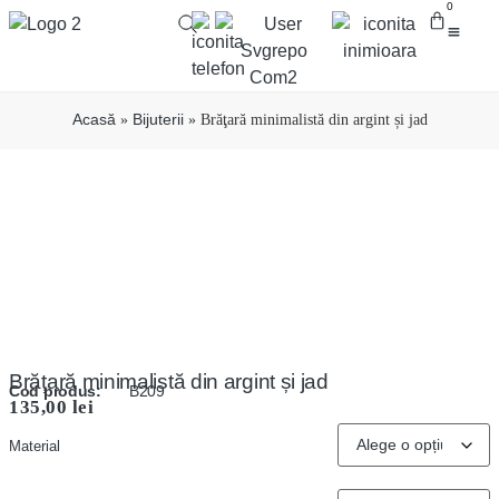
0
Despre crea
Bijuterii cu
Diamante brute
Pietre 
Acasă
Bijuterii
»
»
Brăţară minimalistă din argint și jad
Brăţară minimalistă din argint și jad
Cod produs:
B209
135,00
lei
Material