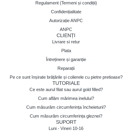
Regulament (Termeni și condiții)
Confidențialitate
Autorizație ANPC
ANPC
CLIENȚI
Livrare si retur
Plata
Întreținere și garanție
Reparații
Pe ce sunt înșirate brățările și colierele cu pietre pretioase?
TUTORIALE
Ce este aurul filat sau aurul gold filled?
Cum aflăm mărimea inelului?
Cum măsurăm circumferința încheieturii?
Cum măsurăm circumferința gleznei?
SUPORT
Luni - Vineri 10-16