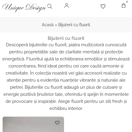
0
Despr
Bijute
Diamant
Pie
Acasă
»
Bijuterii cu fluorit
Bijuterii cu fluorit
Descoperă bijuteriile cu fluorit, piatra multicoloră cunoscută
pentru proprietățile sale de claritate mentală și protecție
energetică. Fluoritul ajută la echilibrarea emoțiilor și stimulează
concentrarea, fiind ideal pentru cei care caută armonie și
creativitate. În colecția noastră vei găsi accesorii realizate cu
atenție pentru a evidenția nuanțele vibrante și naturale ale
pietrei. Bijuteriile cu fluorit adaugă un plus de culoare și
energie pozitivă ținutelor tale, oferindu-ți sprijin în momentele
de provocare și inspirație. Alege fluorit pentru un stil fresh și
echilibru interior.