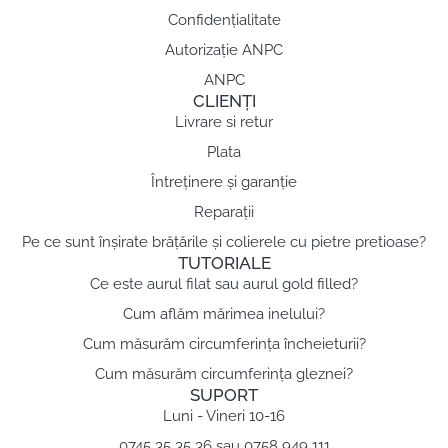
Confidențialitate
Autorizație ANPC
ANPC
CLIENȚI
Livrare si retur
Plata
Întreținere și garanție
Reparații
Pe ce sunt înșirate brățările și colierele cu pietre pretioase?
TUTORIALE
Ce este aurul filat sau aurul gold filled?
Cum aflăm mărimea inelului?
Cum măsurăm circumferința încheieturii?
Cum măsurăm circumferința gleznei?
SUPORT
Luni - Vineri 10-16
0745 35 35 36 sau 0758 949 111