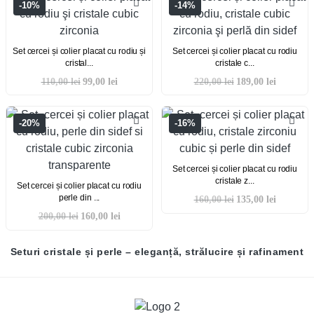
-10%
-14%
Set cercei și colier placat cu rodiu și
Set cercei și colier placat cu rodiu
cristal...
cristale c...
110,00
lei
99,00
lei
220,00
lei
189,00
lei
-20%
-16%
Set cercei și colier placat cu rodiu
cristale z...
Set cercei și colier placat cu rodiu
perle din ...
160,00
lei
135,00
lei
200,00
lei
160,00
lei
Seturi cristale și perle – eleganță, strălucire și rafinament