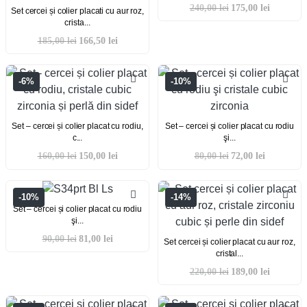
240,00
lei
175,00
lei
Set cercei și colier placati cu aur roz,
crista...
185,00
lei
166,50
lei
-6%
-10%
Set – cercei și colier placat cu rodiu,
Set – cercei și colier placat cu rodiu
c...
şi...
160,00
lei
150,00
lei
80,00
lei
72,00
lei
-10%
-14%
Set – cercei și colier placat cu rodiu
şi...
90,00
lei
81,00
lei
Set cercei și colier placat cu aur roz,
cristal...
220,00
lei
189,00
lei