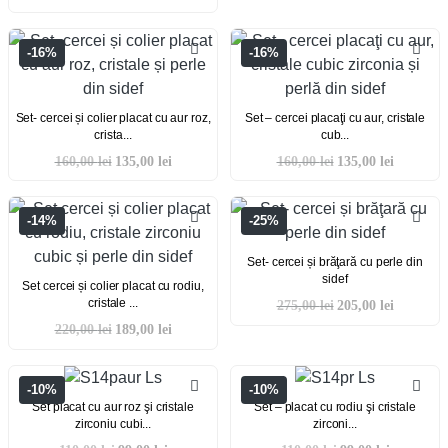
-16%
-16%
Set- cercei și colier placat cu aur roz,
Set – cercei placaţi cu aur, cristale
crista...
cub...
160,00
lei
135,00
lei
160,00
lei
135,00
lei
-14%
-25%
Set- cercei și brăţară cu perle din
sidef
Set cercei și colier placat cu rodiu,
cristale ...
275,00
lei
205,00
lei
220,00
lei
189,00
lei
-10%
-10%
Set placat cu aur roz şi cristale
Set – placat cu rodiu şi cristale
zirconiu cubi...
zirconi...