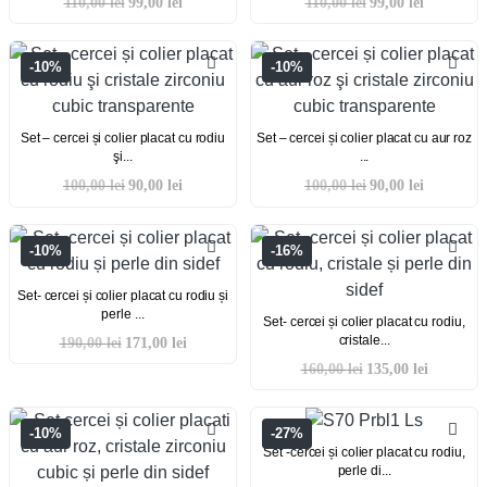
110,00
lei
99,00
lei
110,00
lei
99,00
lei
-10%
-10%
Set – cercei și colier placat cu rodiu
Set – cercei și colier placat cu aur roz
şi...
...
100,00
lei
90,00
lei
100,00
lei
90,00
lei
-10%
-16%
Set- cercei și colier placat cu rodiu și
perle ...
Set- cercei și colier placat cu rodiu,
cristale...
190,00
lei
171,00
lei
160,00
lei
135,00
lei
-10%
-27%
Set -cercei și colier placat cu rodiu,
perle di...