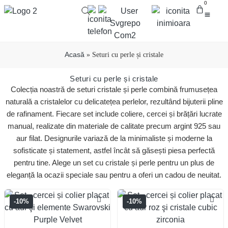
0
Despre crea
Bijuterii cu
Diamante brute
Pietre 
Acasă
»
Seturi cu perle și cristale
Seturi cu perle și cristale
Colecția noastră de seturi cristale și perle combină frumusețea
naturală a cristalelor cu delicatețea perlelor, rezultând bijuterii pline
de rafinament. Fiecare set include coliere, cercei și brățări lucrate
manual, realizate din materiale de calitate precum argint 925 sau
aur filat. Designurile variază de la minimaliste și moderne la
sofisticate și statement, astfel încât să găsești piesa perfectă
pentru tine. Alege un set cu cristale și perle pentru un plus de
eleganță la ocazii speciale sau pentru a oferi un cadou de neuitat.
-10%
-10%