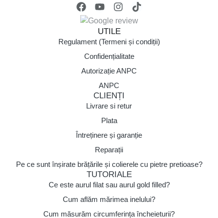
UTILE
Regulament (Termeni și condiții)
Confidențialitate
Autorizație ANPC
ANPC
CLIENȚI
Livrare si retur
Plata
Întreținere și garanție
Reparații
Pe ce sunt înșirate brățările și colierele cu pietre pretioase?
TUTORIALE
Ce este aurul filat sau aurul gold filled?
Cum aflăm mărimea inelului?
Cum măsurăm circumferința încheieturii?