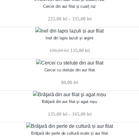
Cercei din aur filat și cuarț roz
225,00
lei
335,00
lei
–
Inel din lapis lazuli și argint
190,00
lei
135,00
lei
Cercei cu steluțe din aur filat
80,00
lei
Brăţară din aur filat şi agat roșu
135,00
lei
165,00
lei
–
Brăţară din perle de cultură ovale și aur filat