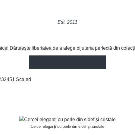
Est. 2011
ice! Dăruiește libertatea de a alege bijuteria perfectă din colec
ALEGE CARDUL CADOU
Cercei eleganți cu perle din sidef și cristale