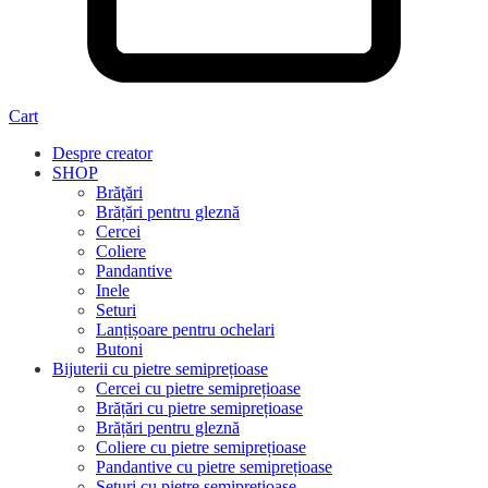
Cart
Despre creator
SHOP
Brăţări
Brățări pentru gleznă
Cercei
Coliere
Pandantive
Inele
Seturi
Lanțișoare pentru ochelari
Butoni
Bijuterii cu pietre semiprețioase
Cercei cu pietre semiprețioase
Brățări cu pietre semiprețioase
Brățări pentru gleznă
Coliere cu pietre semiprețioase
Pandantive cu pietre semiprețioase
Seturi cu pietre semiprețioase