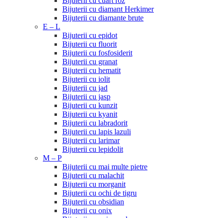
Bijuterii cu cuart roz
Bijuterii cu diamant Herkimer
Bijuterii cu diamante brute
E – L
Bijuterii cu epidot
Bijuterii cu fluorit
Bijuterii cu fosfosiderit
Bijuterii cu granat
Bijuterii cu hematit
Bijuterii cu iolit
Bijuterii cu jad
Bijuterii cu jasp
Bijuterii cu kunzit
Bijuterii cu kyanit
Bijuterii cu labradorit
Bijuterii cu lapis lazuli
Bijuterii cu larimar
Bijuterii cu lepidolit
M – P
Bijuterii cu mai multe pietre
Bijuterii cu malachit
Bijuterii cu morganit
Bijuterii cu ochi de tigru
Bijuterii cu obsidian
Bijuterii cu onix