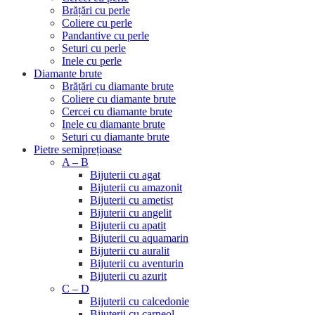
Brățări cu perle
Coliere cu perle
Pandantive cu perle
Seturi cu perle
Inele cu perle
Diamante brute
Brățări cu diamante brute
Coliere cu diamante brute
Cercei cu diamante brute
Inele cu diamante brute
Seturi cu diamante brute
Pietre semiprețioase
A – B
Bijuterii cu agat
Bijuterii cu amazonit
Bijuterii cu ametist
Bijuterii cu angelit
Bijuterii cu apatit
Bijuterii cu aquamarin
Bijuterii cu auralit
Bijuterii cu aventurin
Bijuterii cu azurit
C – D
Bijuterii cu calcedonie
Bijuterii cu carneol