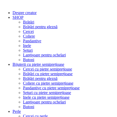
Despre creator
SHOP
Brăţări
Brățări pentru gleznă
Cercei
Coliere
Pandantive
Inele
Seturi
Lanțișoare pentru ochelari
Butoni
Bijuterii cu pietre semiprețioase
Cercei cu pietre semiprețioase
Brățări cu pietre semiprețioase
Brățări pentru gleznă
Coliere cu pietre semiprețioase
Pandantive cu pietre semiprețioase
Seturi cu pietre semiprețioase
Inele cu pietre semiprețioase
Lanțișoare pentru ochelari
Butoni
Perle
Cercei cu perle