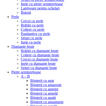
Inele cu pietre semiprețioase
Lanțișoare pentru ochelari
Butoni
Perle
Cercei cu perle
Brățări cu perle
Coliere cu perle
Pandantive cu perle
Seturi cu perle
Inele cu perle
Diamante brute
Brățări cu diamante brute
Coliere cu diamante brute
Cercei cu diamante brute
Inele cu diamante brute
Seturi cu diamante brute
Pietre semiprețioase
A – B
Bijuterii cu agat
Bijuterii cu amazonit
Bijuterii cu ametist
Bijuterii cu angelit
Bijuterii cu apatit
Bijuterii cu aquamarin