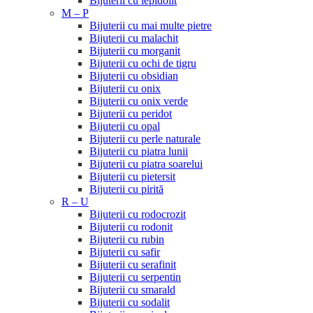
Bijuterii cu lepidolit
M – P
Bijuterii cu mai multe pietre
Bijuterii cu malachit
Bijuterii cu morganit
Bijuterii cu ochi de tigru
Bijuterii cu obsidian
Bijuterii cu onix
Bijuterii cu onix verde
Bijuterii cu peridot
Bijuterii cu opal
Bijuterii cu perle naturale
Bijuterii cu piatra lunii
Bijuterii cu piatra soarelui
Bijuterii cu pietersit
Bijuterii cu pirită
R – U
Bijuterii cu rodocrozit
Bijuterii cu rodonit
Bijuterii cu rubin
Bijuterii cu safir
Bijuterii cu serafinit
Bijuterii cu serpentin
Bijuterii cu smarald
Bijuterii cu sodalit