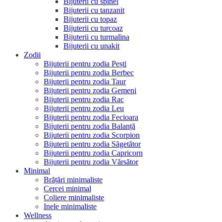
Bijuterii cu spinel
Bijuterii cu tanzanit
Bijuterii cu topaz
Bijuterii cu turcoaz
Bijuterii cu turmalina
Bijuterii cu unakit
Zodii
Bijuterii pentru zodia Pești
Bijuterii pentru zodia Berbec
Bijuterii pentru zodia Taur
Bijuterii pentru zodia Gemeni
Bijuterii pentru zodia Rac
Bijuterii pentru zodia Leu
Bijuterii pentru zodia Fecioara
Bijuterii pentru zodia Balanță
Bijuterii pentru zodia Scorpion
Bijuterii pentru zodia Săgetător
Bijuterii pentru zodia Capricorn
Bijuterii pentru zodia Vărsător
Minimal
Brățări minimaliste
Cercei minimal
Coliere minimaliste
Inele minimaliste
Wellness