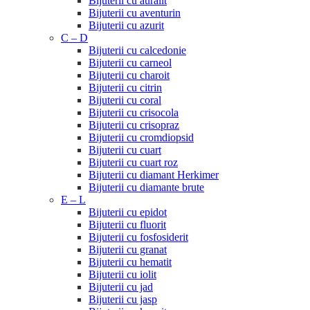
Bijuterii cu auralit
Bijuterii cu aventurin
Bijuterii cu azurit
C – D
Bijuterii cu calcedonie
Bijuterii cu carneol
Bijuterii cu charoit
Bijuterii cu citrin
Bijuterii cu coral
Bijuterii cu crisocola
Bijuterii cu crisopraz
Bijuterii cu cromdiopsid
Bijuterii cu cuart
Bijuterii cu cuart roz
Bijuterii cu diamant Herkimer
Bijuterii cu diamante brute
E – L
Bijuterii cu epidot
Bijuterii cu fluorit
Bijuterii cu fosfosiderit
Bijuterii cu granat
Bijuterii cu hematit
Bijuterii cu iolit
Bijuterii cu jad
Bijuterii cu jasp