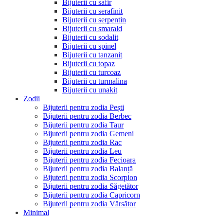
Bijuterii cu safir
Bijuterii cu serafinit
Bijuterii cu serpentin
Bijuterii cu smarald
Bijuterii cu sodalit
Bijuterii cu spinel
Bijuterii cu tanzanit
Bijuterii cu topaz
Bijuterii cu turcoaz
Bijuterii cu turmalina
Bijuterii cu unakit
Zodii
Bijuterii pentru zodia Pești
Bijuterii pentru zodia Berbec
Bijuterii pentru zodia Taur
Bijuterii pentru zodia Gemeni
Bijuterii pentru zodia Rac
Bijuterii pentru zodia Leu
Bijuterii pentru zodia Fecioara
Bijuterii pentru zodia Balanță
Bijuterii pentru zodia Scorpion
Bijuterii pentru zodia Săgetător
Bijuterii pentru zodia Capricorn
Bijuterii pentru zodia Vărsător
Minimal