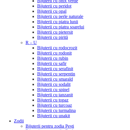
Bijuterii cu onix verde
Bijuterii cu peridot
Bijuterii cu opal
Bijuterii cu perle naturale
Bijuterii cu piatra lunii
Bijuterii cu piatra soarelui
Bijuterii cu pietersit
Bijuterii cu pirită
R – U
Bijuterii cu rodocrozit
Bijuterii cu rodonit
Bijuterii cu rubin
Bijuterii cu safir
Bijuterii cu serafinit
Bijuterii cu serpentin
Bijuterii cu smarald
Bijuterii cu sodalit
Bijuterii cu spinel
Bijuterii cu tanzanit
Bijuterii cu topaz
Bijuterii cu turcoaz
Bijuterii cu turmalina
Bijuterii cu unakit
Zodii
Bijuterii pentru zodia Pești