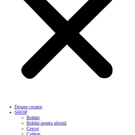
Despre creator
SHOP
Brăţări
Brățări pentru gleznă
Cercei
Coliere