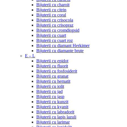
Bijuterii cu charoit
Bijuterii cu citrin
Bijuterii cu coral
Bijuterii cu crisocola
Bijuterii cu crisopraz
Bijuterii cu cromdiopsid
Bijuterii cu cuart
Bijuterii cu cuart roz
Bijuterii cu diamant Herkimer
Bijuterii cu diamante brute
E – L
Bijuterii cu epidot
Bijuterii cu fluorit
Bijuterii cu fosfosiderit
Bijuterii cu granat
Bijuterii cu hematit
Bijuterii cu iolit
Bijuterii cu jad
Bijuterii cu jasp
Bijuterii cu kunzit
Bijuterii cu kyanit
Bijuterii cu labradorit
Bijuterii cu lapis lazuli
Bijuterii cu larimar