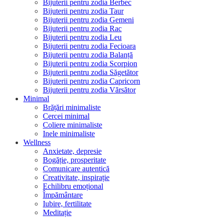
Bijuterii pentru zodia Berbec
Bijuterii pentru zodia Taur
Bijuterii pentru zodia Gemeni
Bijuterii pentru zodia Rac
Bijuterii pentru zodia Leu
Bijuterii pentru zodia Fecioara
Bijuterii pentru zodia Balanță
Bijuterii pentru zodia Scorpion
Bijuterii pentru zodia Săgetător
Bijuterii pentru zodia Capricorn
Bijuterii pentru zodia Vărsător
Minimal
Brățări minimaliste
Cercei minimal
Coliere minimaliste
Inele minimaliste
Wellness
Anxietate, depresie
Bogăție, prosperitate
Comunicare autentică
Creativitate, inspirație
Echilibru emoțional
Împământare
Iubire, fertilitate
Meditație