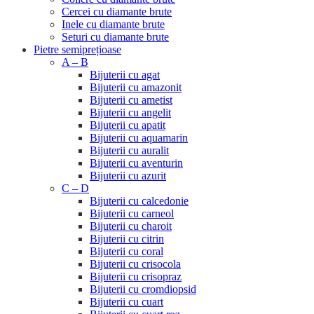
Cercei cu diamante brute
Inele cu diamante brute
Seturi cu diamante brute
Pietre semiprețioase
A – B
Bijuterii cu agat
Bijuterii cu amazonit
Bijuterii cu ametist
Bijuterii cu angelit
Bijuterii cu apatit
Bijuterii cu aquamarin
Bijuterii cu auralit
Bijuterii cu aventurin
Bijuterii cu azurit
C – D
Bijuterii cu calcedonie
Bijuterii cu carneol
Bijuterii cu charoit
Bijuterii cu citrin
Bijuterii cu coral
Bijuterii cu crisocola
Bijuterii cu crisopraz
Bijuterii cu cromdiopsid
Bijuterii cu cuart