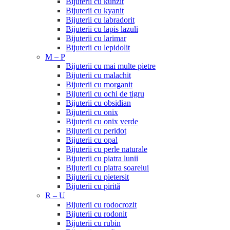
Bijuterii cu kunzit
Bijuterii cu kyanit
Bijuterii cu labradorit
Bijuterii cu lapis lazuli
Bijuterii cu larimar
Bijuterii cu lepidolit
M – P
Bijuterii cu mai multe pietre
Bijuterii cu malachit
Bijuterii cu morganit
Bijuterii cu ochi de tigru
Bijuterii cu obsidian
Bijuterii cu onix
Bijuterii cu onix verde
Bijuterii cu peridot
Bijuterii cu opal
Bijuterii cu perle naturale
Bijuterii cu piatra lunii
Bijuterii cu piatra soarelui
Bijuterii cu pietersit
Bijuterii cu pirită
R – U
Bijuterii cu rodocrozit
Bijuterii cu rodonit
Bijuterii cu rubin