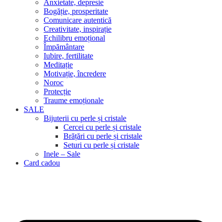
Anxietate, depresie
Bogăție, prosperitate
Comunicare autentică
Creativitate, inspirație
Echilibru emoțional
Împământare
Iubire, fertilitate
Meditație
Motivație, încredere
Noroc
Protecție
Traume emoționale
SALE
Bijuterii cu perle și cristale
Cercei cu perle și cristale
Brățări cu perle și cristale
Seturi cu perle și cristale
Inele – Sale
Card cadou