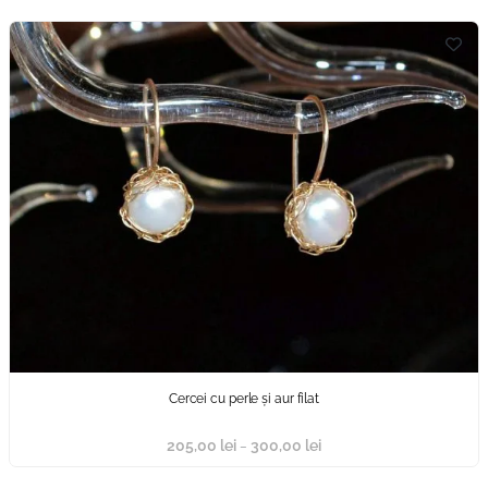
Cercei cu perle și aur filat
205,00
lei
300,00
lei
–