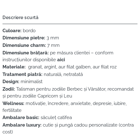
Descriere scurtă
Culoare:
bordo
Dimensiune pietre:
3 mm
Dimensiune charm:
7 mm
Dimensiune brățară:
pe măsura clientei – conform
instrucțiunilor disponibile
aici
Materiale:
granat, argint, aur filat galben, aur filat roz
Tratament piatră:
naturală, netratată
Design:
minimalist
Zodii:
Talisman pentru zodiile Berbec și Vărsător, recomandat
și pentru zodiile Capricorn și Leu
Wellness:
motivație, încredere, anxietate, depresie, iubire,
fertilitate
Ambalare basic:
săculeț catifea
Ambalare luxury:
cutie și pungă cadou personalizate (contra
cost)