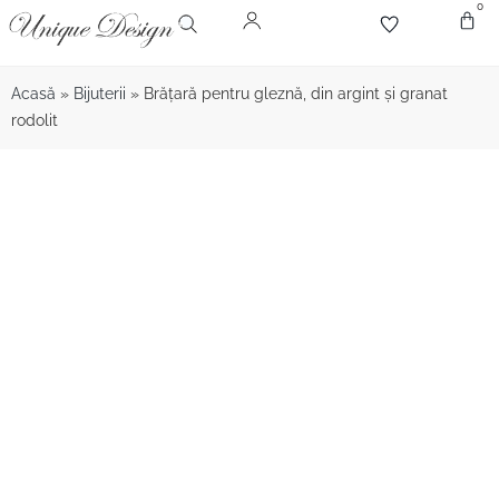
0
Despr
Bijute
Diamant
Pie
Acasă
»
Bijuterii
»
Brăţară pentru gleznă, din argint şi granat
rodolit