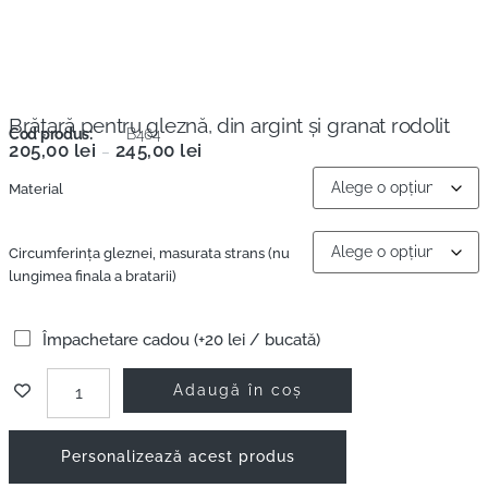
Brăţară pentru gleznă, din argint şi granat rodolit
Cod produs:
B464
205,00
lei
245,00
lei
–
Material
Circumferința gleznei, masurata strans (nu
lungimea finala a bratarii)
Împachetare cadou (+20 lei / bucată)
Adaugă în coș
Personalizează acest produs