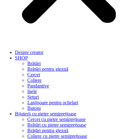
Despre creator
SHOP
Brăţări
Brățări pentru gleznă
Cercei
Coliere
Pandantive
Inele
Seturi
Lanțișoare pentru ochelari
Butoni
Bijuterii cu pietre semiprețioase
Cercei cu pietre semiprețioase
Brățări cu pietre semiprețioase
Brățări pentru gleznă
Coliere cu pietre semiprețioase