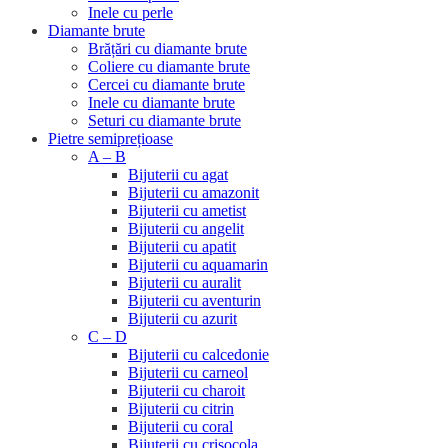
Inele cu perle
Diamante brute
Brățări cu diamante brute
Coliere cu diamante brute
Cercei cu diamante brute
Inele cu diamante brute
Seturi cu diamante brute
Pietre semiprețioase
A – B
Bijuterii cu agat
Bijuterii cu amazonit
Bijuterii cu ametist
Bijuterii cu angelit
Bijuterii cu apatit
Bijuterii cu aquamarin
Bijuterii cu auralit
Bijuterii cu aventurin
Bijuterii cu azurit
C – D
Bijuterii cu calcedonie
Bijuterii cu carneol
Bijuterii cu charoit
Bijuterii cu citrin
Bijuterii cu coral
Bijuterii cu crisocola