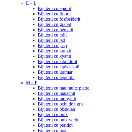
E – L
Bijuterii cu epidot
Bijuterii cu fluorit
Bijuterii cu fosfosiderit
Bijuterii cu granat
Bijuterii cu hematit
Bijuterii cu iolit
Bijuterii cu jad
Bijuterii cu jasp
Bijuterii cu kunzit
Bijuterii cu kyanit
Bijuterii cu labradorit
Bijuterii cu lapis lazuli
Bijuterii cu larimar
Bijuterii cu lepidolit
M – P
Bijuterii cu mai multe pietre
Bijuterii cu malachit
Bijuterii cu morganit
Bijuterii cu ochi de tigru
Bijuterii cu obsidian
Bijuterii cu onix
Bijuterii cu onix verde
Bijuterii cu peridot
Bijuterii cu opal