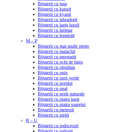
Bijuterii cu jasp
Bijuterii cu kunzit
Bijuterii cu kyanit
Bijuterii cu labradorit
Bijuterii cu lapis lazuli
Bijuterii cu larimar
Bijuterii cu lepidolit
M – P
Bijuterii cu mai multe pietre
Bijuterii cu malachit
Bijuterii cu morganit
Bijuterii cu ochi de tigru
Bijuterii cu obsidian
Bijuterii cu onix
Bijuterii cu onix verde
Bijuterii cu peridot
Bijuterii cu opal
Bijuterii cu perle naturale
Bijuterii cu piatra lunii
Bijuterii cu piatra soarelui
Bijuterii cu pietersit
Bijuterii cu pirită
R – U
Bijuterii cu rodocrozit
Bijuterii cu rodonit