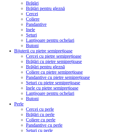
Brăţări
Brățări pentru gleznă
Cercei
Coliere
Pandantive
Inele
Seturi
Lanțișoare pentru ochelari
Butoni
Bijuterii cu pietre semiprețioase
Cercei cu pietre semiprețioase
Brățări cu pietre semiprețioase
Brățări pentru gleznă
Coliere cu pietre semiprețioase
Pandantive cu pietre semiprețioase
Seturi cu pietre semiprețioase
Inele cu pietre semiprețioase
Lanțișoare pentru ochelari
Butoni
Perle
Cercei cu perle
Brățări cu perle
Coliere cu perle
Pandantive cu perle
Seturi cu perle