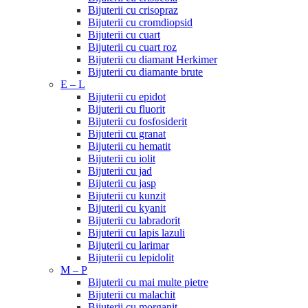
Bijuterii cu crisopraz
Bijuterii cu cromdiopsid
Bijuterii cu cuart
Bijuterii cu cuart roz
Bijuterii cu diamant Herkimer
Bijuterii cu diamante brute
E – L
Bijuterii cu epidot
Bijuterii cu fluorit
Bijuterii cu fosfosiderit
Bijuterii cu granat
Bijuterii cu hematit
Bijuterii cu iolit
Bijuterii cu jad
Bijuterii cu jasp
Bijuterii cu kunzit
Bijuterii cu kyanit
Bijuterii cu labradorit
Bijuterii cu lapis lazuli
Bijuterii cu larimar
Bijuterii cu lepidolit
M – P
Bijuterii cu mai multe pietre
Bijuterii cu malachit
Bijuterii cu morganit