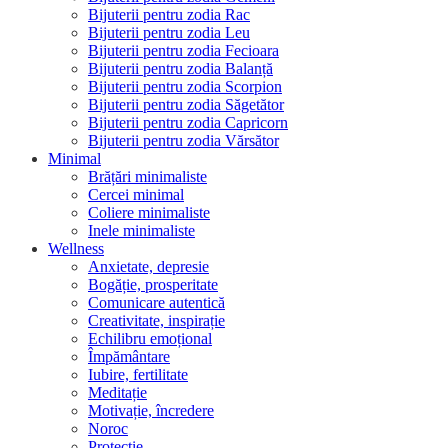
Bijuterii pentru zodia Rac
Bijuterii pentru zodia Leu
Bijuterii pentru zodia Fecioara
Bijuterii pentru zodia Balanță
Bijuterii pentru zodia Scorpion
Bijuterii pentru zodia Săgetător
Bijuterii pentru zodia Capricorn
Bijuterii pentru zodia Vărsător
Minimal
Brățări minimaliste
Cercei minimal
Coliere minimaliste
Inele minimaliste
Wellness
Anxietate, depresie
Bogăție, prosperitate
Comunicare autentică
Creativitate, inspirație
Echilibru emoțional
Împământare
Iubire, fertilitate
Meditație
Motivație, încredere
Noroc
Protecție