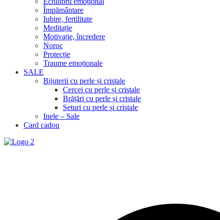
Echilibru emoțional
Împământare
Iubire, fertilitate
Meditație
Motivație, încredere
Noroc
Protecție
Traume emoționale
SALE
Bijuterii cu perle și cristale
Cercei cu perle și cristale
Brățări cu perle și cristale
Seturi cu perle și cristale
Inele – Sale
Card cadou