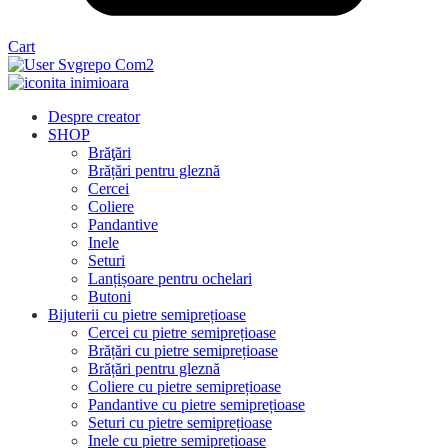
Cart
Despre creator
SHOP
Brăţări
Brățări pentru gleznă
Cercei
Coliere
Pandantive
Inele
Seturi
Lanțișoare pentru ochelari
Butoni
Bijuterii cu pietre semiprețioase
Cercei cu pietre semiprețioase
Brățări cu pietre semiprețioase
Brățări pentru gleznă
Coliere cu pietre semiprețioase
Pandantive cu pietre semiprețioase
Seturi cu pietre semiprețioase
Inele cu pietre semiprețioase