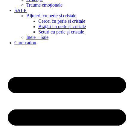
Traume emoționale
SALE
Bijuterii cu perle și cristale
Cercei cu perle și cristale
Brățări cu perle și cristale
Seturi cu perle și cristale
Inele – Sale
Card cadou