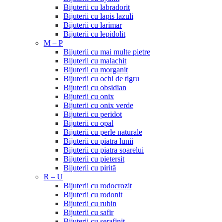
Bijuterii cu labradorit
Bijuterii cu lapis lazuli
Bijuterii cu larimar
Bijuterii cu lepidolit
M – P
Bijuterii cu mai multe pietre
Bijuterii cu malachit
Bijuterii cu morganit
Bijuterii cu ochi de tigru
Bijuterii cu obsidian
Bijuterii cu onix
Bijuterii cu onix verde
Bijuterii cu peridot
Bijuterii cu opal
Bijuterii cu perle naturale
Bijuterii cu piatra lunii
Bijuterii cu piatra soarelui
Bijuterii cu pietersit
Bijuterii cu pirită
R – U
Bijuterii cu rodocrozit
Bijuterii cu rodonit
Bijuterii cu rubin
Bijuterii cu safir
Bijuterii cu serafinit