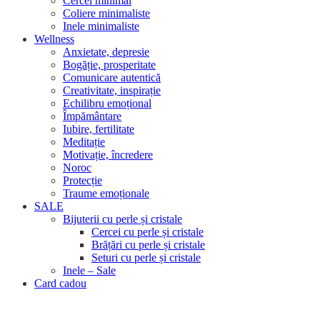
Cercei minimal
Coliere minimaliste
Inele minimaliste
Wellness
Anxietate, depresie
Bogăție, prosperitate
Comunicare autentică
Creativitate, inspirație
Echilibru emoțional
Împământare
Iubire, fertilitate
Meditație
Motivație, încredere
Noroc
Protecție
Traume emoționale
SALE
Bijuterii cu perle și cristale
Cercei cu perle și cristale
Brățări cu perle și cristale
Seturi cu perle și cristale
Inele – Sale
Card cadou