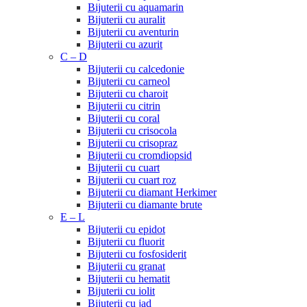
Bijuterii cu aquamarin
Bijuterii cu auralit
Bijuterii cu aventurin
Bijuterii cu azurit
C – D
Bijuterii cu calcedonie
Bijuterii cu carneol
Bijuterii cu charoit
Bijuterii cu citrin
Bijuterii cu coral
Bijuterii cu crisocola
Bijuterii cu crisopraz
Bijuterii cu cromdiopsid
Bijuterii cu cuart
Bijuterii cu cuart roz
Bijuterii cu diamant Herkimer
Bijuterii cu diamante brute
E – L
Bijuterii cu epidot
Bijuterii cu fluorit
Bijuterii cu fosfosiderit
Bijuterii cu granat
Bijuterii cu hematit
Bijuterii cu iolit
Bijuterii cu jad