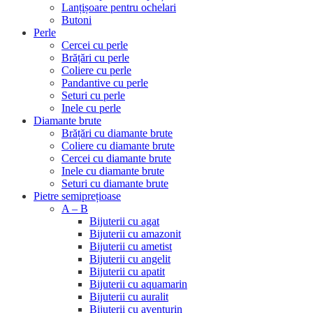
Lanțișoare pentru ochelari
Butoni
Perle
Cercei cu perle
Brățări cu perle
Coliere cu perle
Pandantive cu perle
Seturi cu perle
Inele cu perle
Diamante brute
Brățări cu diamante brute
Coliere cu diamante brute
Cercei cu diamante brute
Inele cu diamante brute
Seturi cu diamante brute
Pietre semiprețioase
A – B
Bijuterii cu agat
Bijuterii cu amazonit
Bijuterii cu ametist
Bijuterii cu angelit
Bijuterii cu apatit
Bijuterii cu aquamarin
Bijuterii cu auralit
Bijuterii cu aventurin