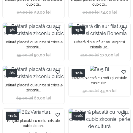
cubic zi...
cubic zi...
65,00
lei
58,00
lei
60,00
lei
54,00
lei
-9%
-19%
Brăţară placată cu aur roz și cristale
Brăţară din aur filat sau argint și
zirconiu...
cristale Bo...
55,00
lei
50,00
lei
210,00
lei
170,00
lei
-8%
-10%
Brăţară placată cu rodiu și cristale
cubic zirc...
Brăţară placată cu aur roz și cristale
zirconiu...
50,00
lei
45,00
lei
65,00
lei
60,00
lei
-10%
-20%
Brăţară placată cu rodiu, cristale
cubic zircon...