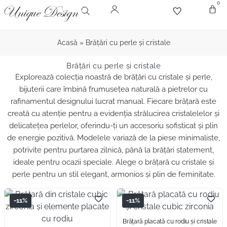
0
Despr
Bijute
Diamant
Pie
Acasă
»
Brățări cu perle și cristale
Brățări cu perle și cristale
Explorează colecția noastră de brățări cu cristale și perle,
bijuterii care îmbină frumusețea naturală a pietrelor cu
rafinamentul designului lucrat manual. Fiecare brățară este
creată cu atenție pentru a evidenția strălucirea cristalelelor și
delicatețea perlelor, oferindu-ți un accesoriu sofisticat și plin
de energie pozitivă. Modelele variază de la piese minimaliste,
potrivite pentru purtarea zilnică, până la brățări statement,
ideale pentru ocazii speciale. Alege o brățară cu cristale și
perle pentru un stil elegant, armonios și plin de feminitate.
-11%
-11%
Brăţară placată cu rodiu și cristale