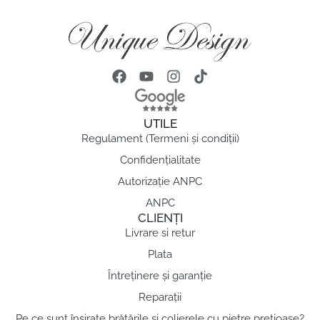
UTILE
Regulament (Termeni și condiții)
Confidențialitate
Autorizație ANPC
ANPC
CLIENȚI
Livrare si retur
Plata
Întreținere și garanție
Reparații
Pe ce sunt înșirate brățările și colierele cu pietre pretioase?