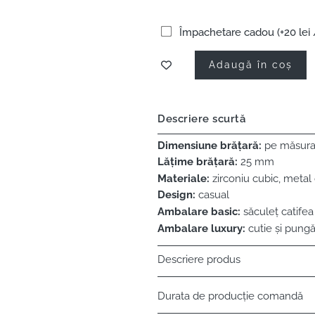
Împachetare cadou (+20 lei 
Adaugă în coș
Descriere scurtă
Dimensiune brățară:
pe măsura c
Lățime brățară:
25 mm
Materiale:
zirconiu cubic, metal
Design:
casual
Ambalare basic:
săculeț catifea
Ambalare luxury:
cutie și pungă
Descriere produs
Durata de producție comandă