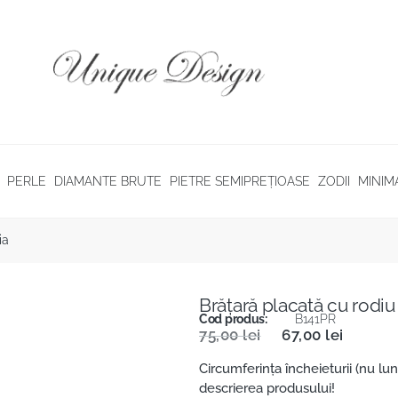
PERLE
DIAMANTE BRUTE
PIETRE SEMIPREȚIOASE
ZODII
MINIM
ia
Brăţară placată cu rodiu 
Cod produs:
B141PR
75,00
lei
67,00
lei
Circumferinţa încheieturii (nu lungi
descrierea produsului!