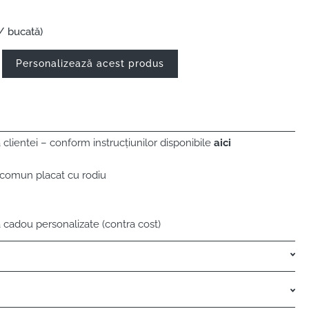
/ bucată)
Personalizează acest produs
lientei – conform instrucțiunilor disponibile
aici
 comun placat cu rodiu
 cadou personalizate (contra cost)