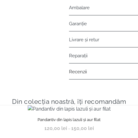
Ambalare
Garanție
Livrare și retur
Reparații
Recenzii
Din colecția noastră, îți recomandăm
Pandantiv din lapis lazuli și aur filat
120,00
lei
150,00
lei
–