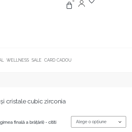
0
AL
WELLNESS
SALE
CARD CADOU
și cristale cubic zirconia
mea finală a brățării) - cititi