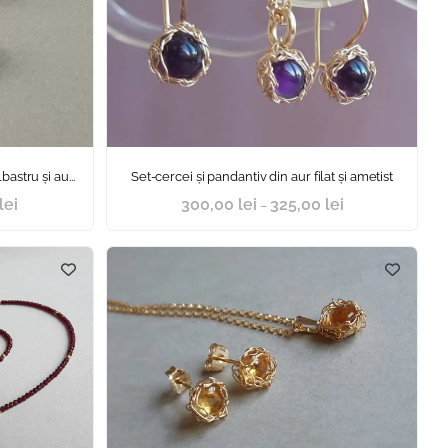
astru și au...
Set-cercei și pandantiv din aur filat și ametist
lei
300,00
lei
325,00
lei
–