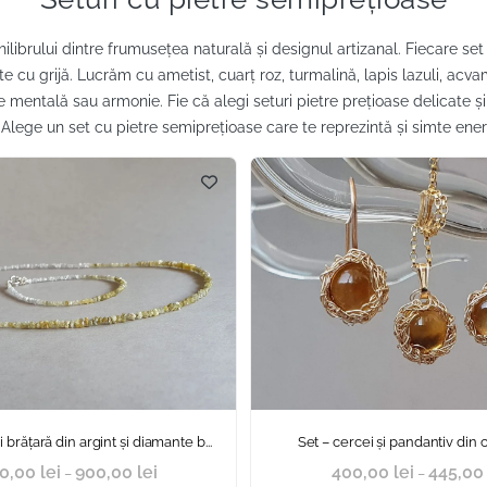
ibrului dintre frumusețea naturală și designul artizanal. Fiecare set in
e cu grijă. Lucrăm cu ametist, cuarț roz, turmalină, lapis lazuli, acva
itate mentală sau armonie. Fie că alegi seturi pietre prețioase delicate
e. Alege un set cu pietre semiprețioase care te reprezintă și simte energ
i brățară din argint și diamante b...
Set – cercei și pandantiv din citr
0,00
lei
900,00
lei
400,00
lei
445,0
–
–