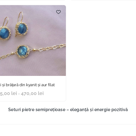
 și brățară din kyanit și aur filat
5,00
lei
470,00
lei
–
Seturi pietre semiprețioase – eleganță și energie pozitivă