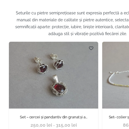
Seturile cu pietre semiprețioase sunt expresia perfectă a echil
manual din materiale de calitate și pietre autentice, selectat
semnificații aparte: protecție, iubire, liniște interioară, clar
adăuga stil și vibrație pozitivă fiecărei zil
Set – cercei și pandantiv din granat și a...
Set- colier ș
250,00
lei
315,00
lei
86
–