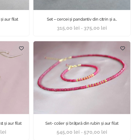
și aur filat
Set – cercei și pandantiv din citrin și a...
315,00
lei
375,00
lei
–
 și aur filat
Set- colier și brățară din rubin și aur filat
0
lei
545,00
lei
570,00
lei
–