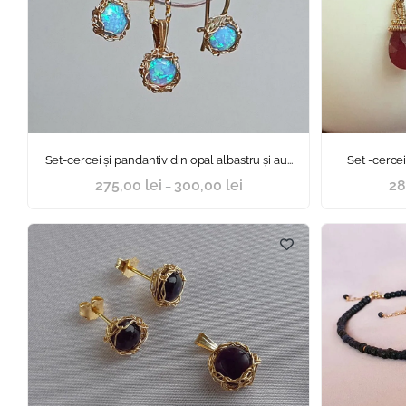
Set-cercei și pandantiv din opal albastru și au...
Set -cercei
275,00
lei
300,00
lei
28
–