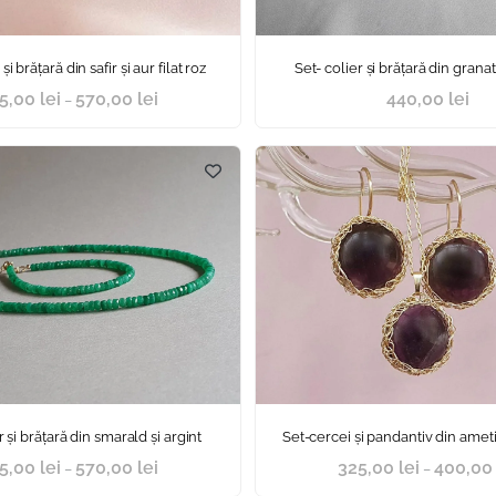
și brățară din safir și aur filat roz
Set- colier și brățară din granat 
5,00
lei
570,00
lei
440,00
lei
–
r și brățară din smarald și argint
Set-cercei şi pandantiv din ametist
5,00
lei
570,00
lei
325,00
lei
400,0
–
–