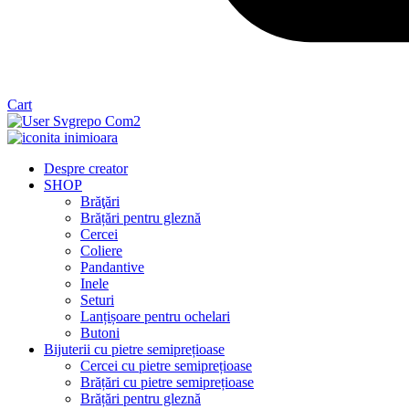
Cart
Despre creator
SHOP
Brăţări
Brățări pentru gleznă
Cercei
Coliere
Pandantive
Inele
Seturi
Lanțișoare pentru ochelari
Butoni
Bijuterii cu pietre semiprețioase
Cercei cu pietre semiprețioase
Brățări cu pietre semiprețioase
Brățări pentru gleznă