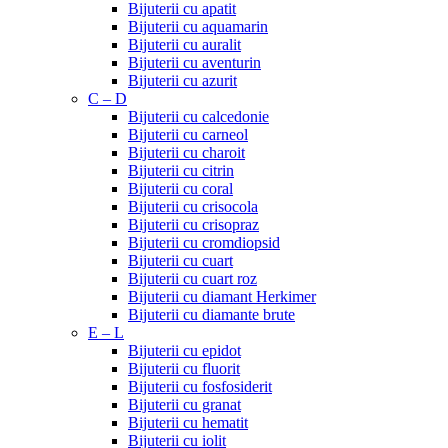
Bijuterii cu apatit
Bijuterii cu aquamarin
Bijuterii cu auralit
Bijuterii cu aventurin
Bijuterii cu azurit
C – D
Bijuterii cu calcedonie
Bijuterii cu carneol
Bijuterii cu charoit
Bijuterii cu citrin
Bijuterii cu coral
Bijuterii cu crisocola
Bijuterii cu crisopraz
Bijuterii cu cromdiopsid
Bijuterii cu cuart
Bijuterii cu cuart roz
Bijuterii cu diamant Herkimer
Bijuterii cu diamante brute
E – L
Bijuterii cu epidot
Bijuterii cu fluorit
Bijuterii cu fosfosiderit
Bijuterii cu granat
Bijuterii cu hematit
Bijuterii cu iolit