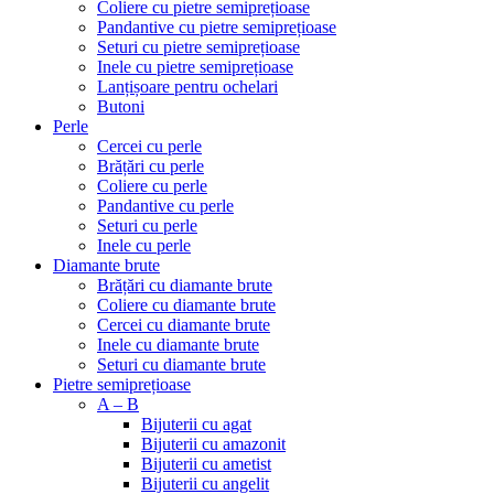
Coliere cu pietre semiprețioase
Pandantive cu pietre semiprețioase
Seturi cu pietre semiprețioase
Inele cu pietre semiprețioase
Lanțișoare pentru ochelari
Butoni
Perle
Cercei cu perle
Brățări cu perle
Coliere cu perle
Pandantive cu perle
Seturi cu perle
Inele cu perle
Diamante brute
Brățări cu diamante brute
Coliere cu diamante brute
Cercei cu diamante brute
Inele cu diamante brute
Seturi cu diamante brute
Pietre semiprețioase
A – B
Bijuterii cu agat
Bijuterii cu amazonit
Bijuterii cu ametist
Bijuterii cu angelit