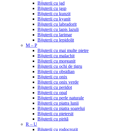
Bijuterii cu jad
Bijuterii cu jasp
Bijuterii cu kunzit
Bijuterii cu kyanit
Bijuterii cu labradorit
Bijuterii cu lapis lazuli
Bijuterii cu larimar
Bijuterii cu lepidolit
M – P
Bijuterii cu mai multe pietre
Bijuterii cu malachit
Bijuterii cu morganit
Bijuterii cu ochi de tigru
Bijuterii cu obsidian
Bijuterii cu onix
Bijuterii cu onix verde
Bijuterii cu peridot
Bijuterii cu opal
Bijuterii cu perle naturale
Bijuterii cu piatra lunii
Bijuterii cu piatra soarelui
Bijuterii cu pietersit
Bijuterii cu pirită
R – U
Bijuterii cu rodocrozit