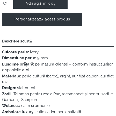
Adaugă în coș
Personalizează acest produs
Descriere scurtă
Culoare perle:
ivory
Dimensiune perle:
9 mm
Lungime brățară:
pe măsura clientei – conform instrucțiunilor
disponibile
aici
Materiale:
perle cultură (baroc), argint, aur filat galben, aur filat
roz
Design:
statement
Zodii:
Talisman pentru zodia Rac, recomandat și pentru zodiile
Gemeni și Scorpion
Wellness:
calm și armonie
Ambalare luxury:
cutie cadou personalizată