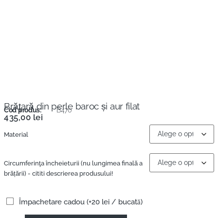
Brăţară din perle baroc și aur filat
Cod produs:
B470
435,00
lei
Material
Circumferinţa încheieturii (nu lungimea finală a
brățării) - cititi descrierea produsului!
Împachetare cadou (+20 lei / bucată)