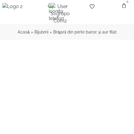
0
Despre
Bijuter
Diamante
Piet
Acasă
»
Bijuterii
»
Brăţară din perle baroc și aur filat