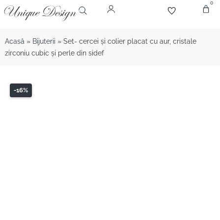
0
Despr
Bijute
Diamant
Pie
Acasă
»
Bijuterii
»
Set- cercei și colier placat cu aur, cristale
zirconiu cubic și perle din sidef
-16%