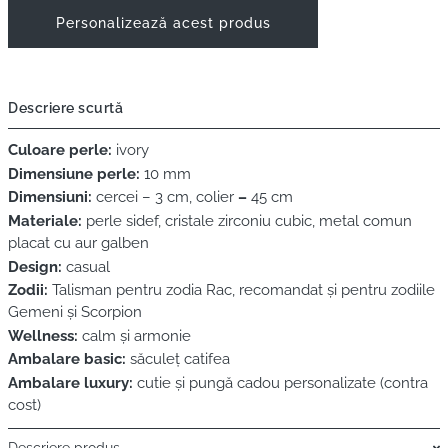
Personalizează acest produs
Descriere scurtă
Culoare perle:
ivory
Dimensiune perle:
10 mm
Dimensiuni:
cercei – 3 cm, colier
–
45 cm
Materiale:
perle sidef, cristale zirconiu cubic, metal comun
placat cu aur galben
Design:
casual
Zodii:
Talisman pentru zodia Rac, recomandat și pentru zodiile
Gemeni și Scorpion
Wellness:
calm și armonie
Ambalare basic:
săculeț catifea
Ambalare luxury:
cutie și pungă cadou personalizate (contra
cost)
Descriere produs