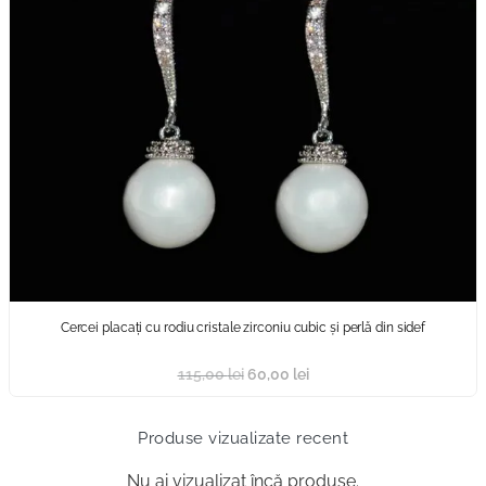
Cercei placați cu rodiu cristale zirconiu cubic și perlă din sidef
115,00
lei
60,00
lei
Produse vizualizate recent
Nu ai vizualizat încă produse.