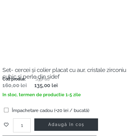
Set- cercei și colier placat cu aur, cristale zirconiu
cubic și perle din sidef
Cod produs:
S35Pau
160,00
lei
135,00
lei
In stoc, termen de productie 1-5 zile
Împachetare cadou (+20 lei / bucată)
Adaugă în coș