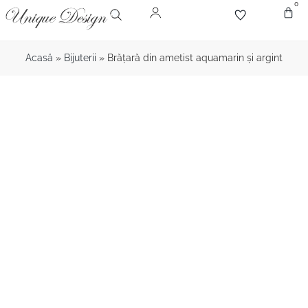
0
Despr
Bijute
Diamant
Pie
Acasă
»
Bijuterii
»
Brățară din ametist aquamarin și argint