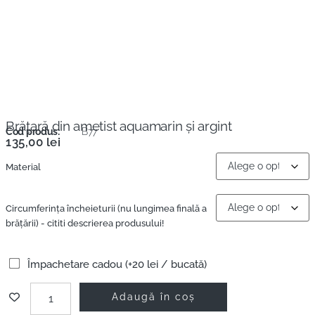
Brățară din ametist aquamarin și argint
Cod produs:
B77
135,00
lei
Material
Circumferinţa încheieturii (nu lungimea finală a
brățării) - cititi descrierea produsului!
Împachetare cadou (+20 lei / bucată)
Adaugă în coș