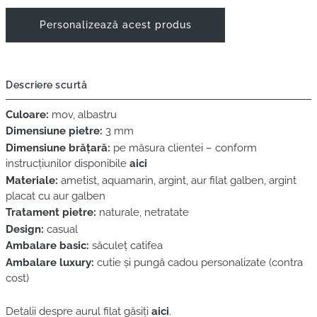
Personalizează acest produs
Descriere scurtă
Culoare:
mov, albastru
Dimensiune pietre:
3 mm
Dimensiune brățară:
pe măsura clientei – conform
instrucțiunilor disponibile
aici
Materiale:
ametist, aquamarin, argint, aur filat galben, argint
placat cu aur galben
Tratament pietre:
naturale, netratate
Design:
casual
Ambalare basic:
săculeț catifea
Ambalare luxury:
cutie și pungă cadou personalizate (contra
cost)
Detalii despre aurul filat găsiți
aici
.