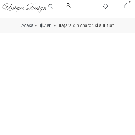
0
Despr
Bijute
Diamant
Pie
Acasă
»
Bijuterii
»
Brăţară din charoit şi aur filat