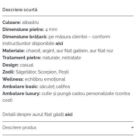
Descriere scurtă
Culoare:
albastru
Dimensiune pietre:
4 mm
Dimensiune brățară:
pe măsura clientei – conform
instrucțiunilor disponibile
aici
Materiale:
charoit, argint, aur filat galben, aur filat roz
Tratament pietre:
naturale, netratate
Design:
casual
Zodii:
Săgetător, Scorpion, Pești
Wellness:
echilibru emoțional
Ambalare basic:
săculeț catifea
Ambalare luxury:
cutie și pungă cadou personalizate (contra
cost)
Detalii despre aurul filat găsiți
aici
Descriere produs