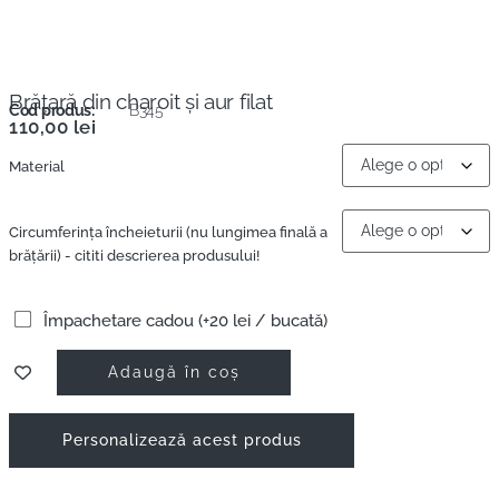
Brăţară din charoit şi aur filat
Cod produs:
B345
110,00
lei
Material
Circumferinţa încheieturii (nu lungimea finală a
brățării) - cititi descrierea produsului!
Împachetare cadou (+20 lei / bucată)
Adaugă în coș
Personalizează acest produs