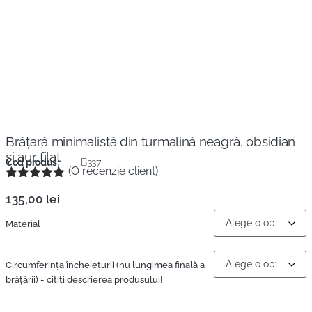
Brăţară minimalistă din turmalină neagră, obsidian
şi aur filat
Cod produs:
B337
(O recenzie client)
Evaluat la
135,00
lei
5.00
din 5
pe baza
unei
Material
singure
evaluări
Circumferinţa încheieturii (nu lungimea finală a
brățării) - cititi descrierea produsului!