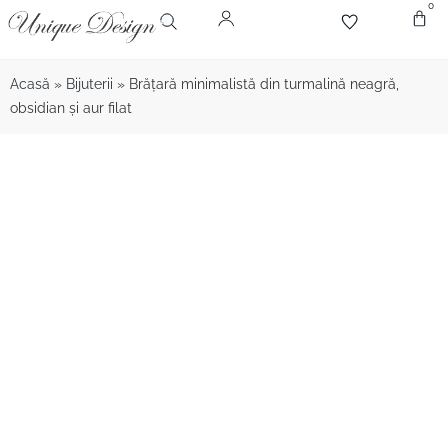
0
Despr
Bijute
Diamant
Pie
Acasă
»
Bijuterii
»
Brăţară minimalistă din turmalină neagră,
obsidian şi aur filat