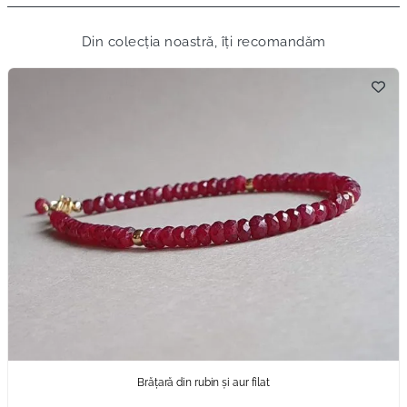
Din colecția noastră, îți recomandăm
Brățară din rubin și aur filat