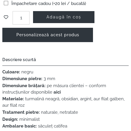
Împachetare cadou (+20 lei / bucată)
Adaugă în coș
Personalizează acest produs
Descriere scurtă
Culoare:
negru
Dimensiune pietre:
3 mm
Dimensiune brățară:
pe măsura clientei – conform
instrucțiunilor disponibile
aici
Materiale:
turmalină neagră, obsidian, argint, aur filat galben,
aur filat roz
Tratament pietre:
naturale, netratate
Design:
minimalist
Ambalare basic:
săculeț catifea