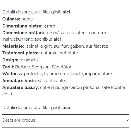
Detalii despre aurul filat găsiți
aici
.
Culoare:
negru
Dimensiune pietre:
3 mm
Dimensiune brățară:
pe măsura clientei – conform
instrucțiunilor disponibile
aici
Materiale:
spinel, argint, aur filat galben, aur filat roz
Tratament pietre:
naturale, netratate
Design:
minimalist
Zodii:
Berbec, Scorpion, Săgetător
Wellness:
protecție, traume emoționale, împământare
Ambalare basic:
săculeț catifea
Ambalare luxury:
cutie și pungă cadou personalizate (contra
cost)
Detalii despre aurul filat găsiți
aici
.
Descriere produs