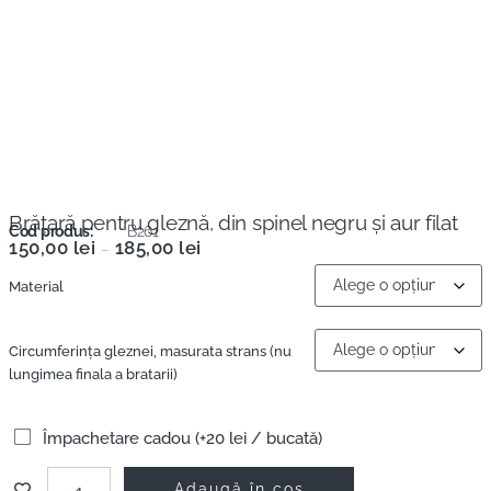
Brăţară pentru gleznă, din spinel negru și aur filat
Cod produs:
B261
150,00
lei
185,00
lei
–
Material
Circumferința gleznei, masurata strans (nu
lungimea finala a bratarii)
Împachetare cadou (+20 lei / bucată)
Adaugă în coș