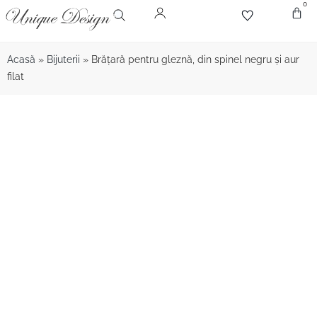
0
Despr
Bijute
Diamant
Pie
Acasă
»
Bijuterii
»
Brăţară pentru gleznă, din spinel negru și aur
filat