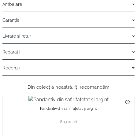
Ambalare
Garanție
Livrare și retur
Reparații
Recenzii
Din colecția noastră, îți recomandăm
Pandantiv din safir fațetat și argint
80,00
lei