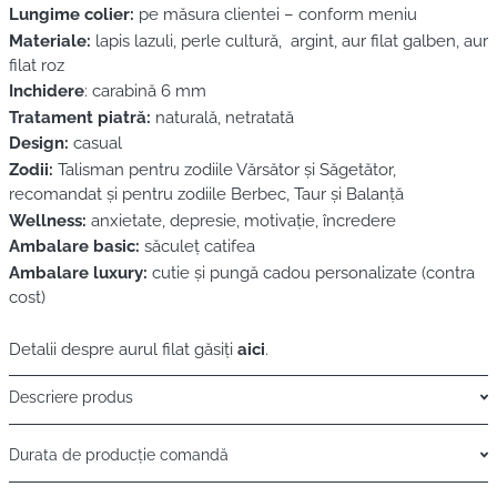
Lungime colier:
pe măsura clientei – conform meniu
Materiale:
lapis lazuli, perle cultură, argint, aur filat galben, aur
filat roz
Inchidere
: carabină 6 mm
Tratament piatră:
naturală, netratată
Design:
casual
Zodii:
Talisman pentru zodiile Vărsător și Săgetător,
recomandat și pentru zodiile Berbec, Taur și Balanță
Wellness:
anxietate, depresie, motivație, încredere
Ambalare basic:
săculeț catifea
Ambalare luxury:
cutie și pungă cadou personalizate (contra
cost)
Detalii despre aurul filat găsiți
aici
.
Descriere produs
Durata de producție comandă