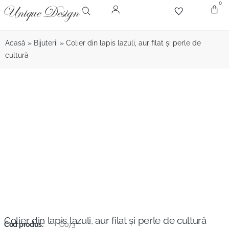
0
Despr
Bijute
Diamant
Pie
Acasă
»
Bijuterii
»
Colier din lapis lazuli, aur filat și perle de
cultură
Colier din lapis lazuli, aur filat și perle de cultură
Cod produs:
Co73