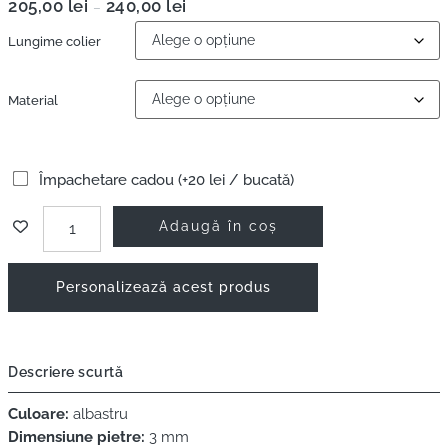
205,00
lei
240,00
lei
–
Lungime colier
Material
Împachetare cadou (+20 lei / bucată)
Adaugă în coș
Personalizează acest produs
Descriere scurtă
Culoare:
albastru
Dimensiune pietre:
3 mm