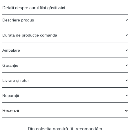
Detalii despre aurul filat găsiți
aici
.
Descriere produs
Durata de producție comandă
Ambalare
Garanție
Livrare și retur
Reparații
Recenzii
Din colecția noastră, îți recomandăm