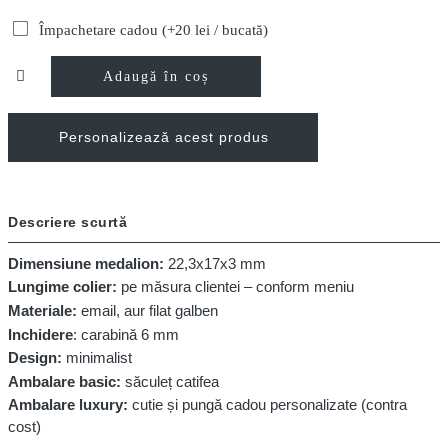
Împachetare cadou (+20 lei / bucată)
Adaugă în coș
Personalizează acest produs
Descriere scurtă
Dimensiune medalion:
22,3x17x3 mm
Lungime colier:
pe măsura clientei – conform meniu
Materiale:
email, aur filat galben
Inchidere
: carabină 6 mm
Design:
minimalist
Ambalare basic:
săculeț catifea
Ambalare luxury:
cutie și pungă cadou personalizate (contra
cost)