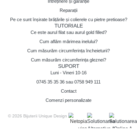
Întreținere și garanție
Reparații
Pe ce sunt înșirate brățările și colierele cu pietre pretioase?
TUTORIALE
Ce este aurul filat sau aurul gold filled?
Cum aflăm mărimea inelului?
Cum măsurăm circumferința încheieturii?
Cum măsurăm circumferința gleznei?
SUPORT
Luni - Vineri 10-16
0745 35 35 36 sau 0758 949 111
Contact
Comenzi personalizate
© 2026 Bijuterii Unique Design