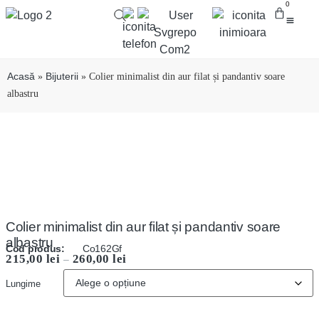
0
Despre crea
Bijuterii cu
Diamante brute
Pietre 
Acasă
Bijuterii
»
»
Colier minimalist din aur filat și pandantiv soare
albastru
Colier minimalist din aur filat și pandantiv soare
albastru
Cod produs:
Co162Gf
215,00
lei
260,00
lei
–
Lungime