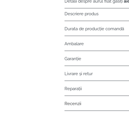
Detalii despre aurul filat găsiți
aic
Descriere produs
Durata de producție comandă
Ambalare
Garanție
Livrare și retur
Reparații
Recenzii