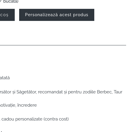
/ bucată)
 coș
Personalizează acest produs
atată
sător și Săgetător, recomandat și pentru zodiile Berbec, Taur
otivație, încredere
 cadou personalizate (contra cost)