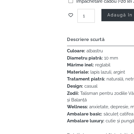
Împachetare cadou (+20 lei 
Adaugă în
Descriere scurtă
Culoare:
albastru
Diametru piatră:
10 mm
Mărime inel:
reglabil
Materiale:
lapis lazuli, argint
Tratament piatră:
naturală, netr
Design:
casual
Zodii:
Talisman pentru zodiile Văr
și Balanță
Wellness:
anxietate, depresie, m
Ambalare basic:
săculeț catifea
Ambalare luxury:
cutie și pungă