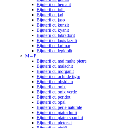
Bijuterii cu hematit
Bijuterii cu iolit
Bijuterii cu jad
Bijuterii cu jasp
Bijuterii cu kunzit
Bijuterii cu kyanit
Bijuterii cu labradorit
Bijuterii cu lapis lazuli
Bijuterii cu larimar
Bijuterii cu lepidolit
M – P
Bijuterii cu mai multe pietre
Bijuterii cu malachit
Bijuterii cu morganit
Bijuterii cu ochi de tigru
Bijuterii cu obsidian
Bijuterii cu onix
Bijuterii cu onix verde
Bijuterii cu peridot
Bijuterii cu opal
Bijuterii cu perle naturale
Bijuterii cu piatra lunii
Bijuterii cu piatra soarelui
Bijuterii cu pietersit
Bijuterii cu pirită