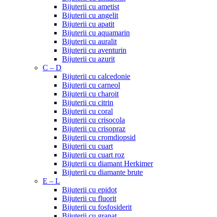
Bijuterii cu ametist
Bijuterii cu angelit
Bijuterii cu apatit
Bijuterii cu aquamarin
Bijuterii cu auralit
Bijuterii cu aventurin
Bijuterii cu azurit
C – D
Bijuterii cu calcedonie
Bijuterii cu carneol
Bijuterii cu charoit
Bijuterii cu citrin
Bijuterii cu coral
Bijuterii cu crisocola
Bijuterii cu crisopraz
Bijuterii cu cromdiopsid
Bijuterii cu cuart
Bijuterii cu cuart roz
Bijuterii cu diamant Herkimer
Bijuterii cu diamante brute
E – L
Bijuterii cu epidot
Bijuterii cu fluorit
Bijuterii cu fosfosiderit
Bijuterii cu granat