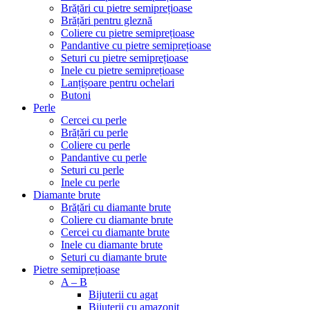
Brățări cu pietre semiprețioase
Brățări pentru gleznă
Coliere cu pietre semiprețioase
Pandantive cu pietre semiprețioase
Seturi cu pietre semiprețioase
Inele cu pietre semiprețioase
Lanțișoare pentru ochelari
Butoni
Perle
Cercei cu perle
Brățări cu perle
Coliere cu perle
Pandantive cu perle
Seturi cu perle
Inele cu perle
Diamante brute
Brățări cu diamante brute
Coliere cu diamante brute
Cercei cu diamante brute
Inele cu diamante brute
Seturi cu diamante brute
Pietre semiprețioase
A – B
Bijuterii cu agat
Bijuterii cu amazonit