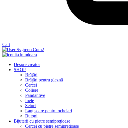
Cart
Despre creator
SHOP
Brăţări
Brățări pentru gleznă
Cercei
Coliere
Pandantive
Inele
Seturi
Lanțișoare pentru ochelari
Butoni
Bijuterii cu pietre semiprețioase
Cercei cu pietre semiprețioase