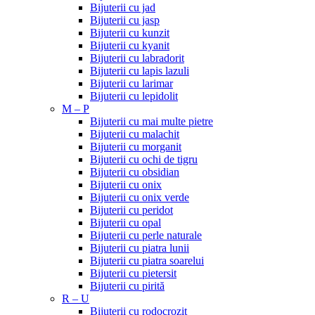
Bijuterii cu jad
Bijuterii cu jasp
Bijuterii cu kunzit
Bijuterii cu kyanit
Bijuterii cu labradorit
Bijuterii cu lapis lazuli
Bijuterii cu larimar
Bijuterii cu lepidolit
M – P
Bijuterii cu mai multe pietre
Bijuterii cu malachit
Bijuterii cu morganit
Bijuterii cu ochi de tigru
Bijuterii cu obsidian
Bijuterii cu onix
Bijuterii cu onix verde
Bijuterii cu peridot
Bijuterii cu opal
Bijuterii cu perle naturale
Bijuterii cu piatra lunii
Bijuterii cu piatra soarelui
Bijuterii cu pietersit
Bijuterii cu pirită
R – U
Bijuterii cu rodocrozit