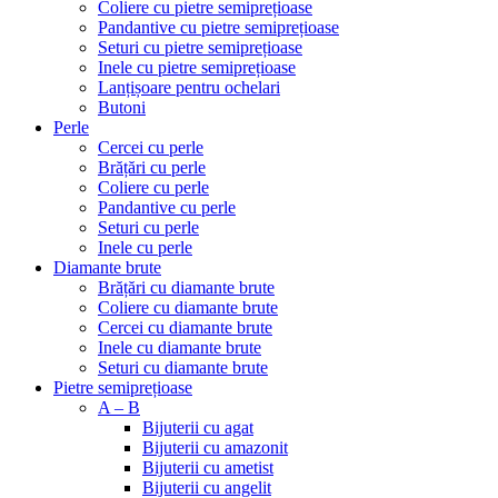
Coliere cu pietre semiprețioase
Pandantive cu pietre semiprețioase
Seturi cu pietre semiprețioase
Inele cu pietre semiprețioase
Lanțișoare pentru ochelari
Butoni
Perle
Cercei cu perle
Brățări cu perle
Coliere cu perle
Pandantive cu perle
Seturi cu perle
Inele cu perle
Diamante brute
Brățări cu diamante brute
Coliere cu diamante brute
Cercei cu diamante brute
Inele cu diamante brute
Seturi cu diamante brute
Pietre semiprețioase
A – B
Bijuterii cu agat
Bijuterii cu amazonit
Bijuterii cu ametist
Bijuterii cu angelit