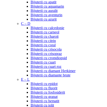
Bijuterii cu apatit
Bijuterii cu aquamarin
Bijuterii cu auralit
Bijuterii cu aventurin
Bijuterii cu azurit
C – D
Bijuterii cu calcedonie
Bijuterii cu carneol
Bijuterii cu charoit
Bijuterii cu citrin
Bijuterii cu coral
Bijuterii cu crisocola
Bijuterii cu crisopraz
Bijuterii cu cromdiopsid
Bijuterii cu cuart
Bijuterii cu cuart roz
Bijuterii cu diamant Herkimer
Bijuterii cu diamante brute
E – L
Bijuterii cu epidot
Bijuterii cu fluorit
Bijuterii cu fosfosiderit
Bijuterii cu granat
Bijuterii cu hematit
Bijuterii cu iolit