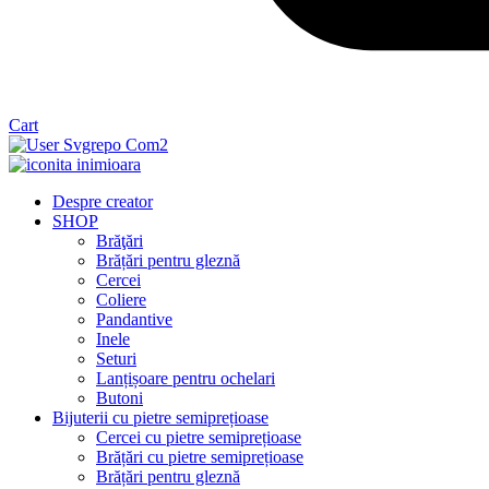
Cart
Despre creator
SHOP
Brăţări
Brățări pentru gleznă
Cercei
Coliere
Pandantive
Inele
Seturi
Lanțișoare pentru ochelari
Butoni
Bijuterii cu pietre semiprețioase
Cercei cu pietre semiprețioase
Brățări cu pietre semiprețioase
Brățări pentru gleznă