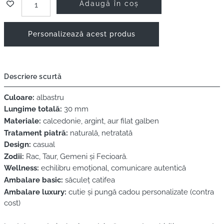
Adaugă în coș
Personalizează acest produs
Descriere scurtă
Culoare:
albastru
Lungime totală:
30 mm
Materiale:
calcedonie, argint, aur filat galben
Tratament piatră:
naturală, netratată
Design:
casual
Zodii:
Rac, Taur, Gemeni și Fecioară.
Wellness:
echilibru emoțional, comunicare autentică
Ambalare basic:
săculeț catifea
Ambalare luxury:
cutie și pungă cadou personalizate (contra
cost)