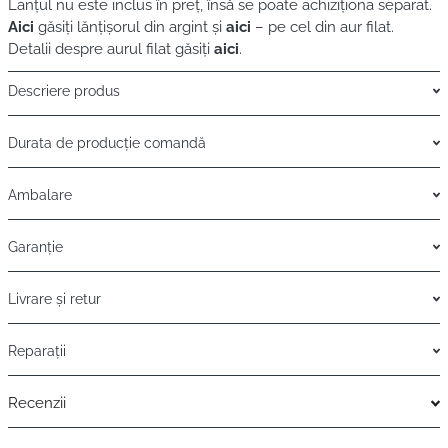
Lanțul nu este inclus în preț, însă se poate achiziționa separat.
Aici
găsiți lănțișorul din argint și
aici
– pe cel din aur filat.
Detalii despre aurul filat găsiți
aici
.
Descriere produs
Durata de producție comandă
Ambalare
Garanție
Livrare și retur
Reparații
Recenzii