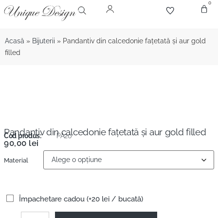
0
Despr
Bijute
Diamant
Pie
Acasă
»
Bijuterii
»
Pandantiv din calcedonie fațetată şi aur gold
filled
Pandantiv din calcedonie fațetată şi aur gold filled
Cod produs:
PA20
90,00
lei
Material
Împachetare cadou (+20 lei / bucată)