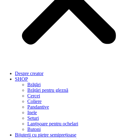
Despre creator
SHOP
Brăţări
Brățări pentru gleznă
Cercei
Coliere
Pandantive
Inele
Seturi
Lanțișoare pentru ochelari
Butoni
Bijuterii cu pietre semiprețioase