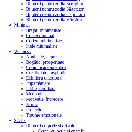
Bijuterii pentru zodia Scorpion
Bijuterii pentru zodia Săgetător
Bijuterii pentru zodia Capricorn
Bijuterii pentru zodia Vărsător
Minimal
Brățări minimaliste
Cercei minimal
Coliere minimaliste
Inele minimaliste
Wellness
Anxietate, depresie
Bogăție, prosperitate
Comunicare autentică
Creativitate, inspirație
Echilibru emoțional
Împământare
Iubire, fertilitate
Meditație
Motivație, încredere
Noroc
Protecție
Traume emoționale
SALE
Bijuterii cu perle și cristale
Cercei cu perle și cristale