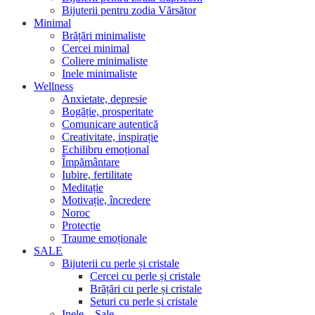
Bijuterii pentru zodia Vărsător
Minimal
Brățări minimaliste
Cercei minimal
Coliere minimaliste
Inele minimaliste
Wellness
Anxietate, depresie
Bogăție, prosperitate
Comunicare autentică
Creativitate, inspirație
Echilibru emoțional
Împământare
Iubire, fertilitate
Meditație
Motivație, încredere
Noroc
Protecție
Traume emoționale
SALE
Bijuterii cu perle și cristale
Cercei cu perle și cristale
Brățări cu perle și cristale
Seturi cu perle și cristale
Inele – Sale