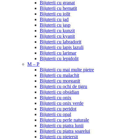
Bijuterii cu granat
Bijuterii cu hematit
Bijuterii cu iolit
Bijuterii cu jad
Bijuterii cu jasp
Bijuterii cu kunzit
Bijuterii cu kyanit
Bijuterii cu labradorit
Bijuterii cu lapis lazuli
Bijuterii cu larimar
Bijuterii cu lepidolit
M – P
Bijuterii cu mai multe pietre
Bijuterii cu malachit
Bijuterii cu morganit
Bijuterii cu ochi de tigru
Bijuterii cu obsidian
Bijuterii cu onix
Bijuterii cu onix verde
Bijuterii cu peridot
Bijuterii cu opal
Bijuterii cu perle naturale
Bijuterii cu piatra lunii
Bijuterii cu piatra soarelui
Bijuterii cu pietersit