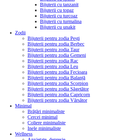
Bijuterii cu tanzanit
Bijuterii cu topaz
Bijuterii cu turcoaz
Bijuterii cu turmalina
Bijuterii cu unakit
Zodii
Bijuterii pentru zodia Pești
Bijuterii pentru zodia Berbec
Bijuterii pentru zodia Taur
Bijuterii pentru zodia Gemeni
Bijuterii pentru zodia Rac
Bijuterii pentru zodia Leu
Bijuterii pentru zodia Fecioara
Bijuterii pentru zodia Balanță
Bijuterii pentru zodia Scorpion
Bijuterii pentru zodia Săgetător
Bijuterii pentru zodia Capricorn
Bijuterii pentru zodia Vărsător
Minimal
Brățări minimaliste
Cercei minimal
Coliere minimaliste
Inele minimaliste
Wellness
Anxietate, depresie