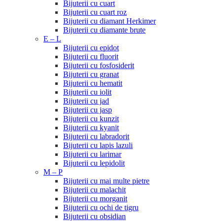
Bijuterii cu cuart
Bijuterii cu cuart roz
Bijuterii cu diamant Herkimer
Bijuterii cu diamante brute
E – L
Bijuterii cu epidot
Bijuterii cu fluorit
Bijuterii cu fosfosiderit
Bijuterii cu granat
Bijuterii cu hematit
Bijuterii cu iolit
Bijuterii cu jad
Bijuterii cu jasp
Bijuterii cu kunzit
Bijuterii cu kyanit
Bijuterii cu labradorit
Bijuterii cu lapis lazuli
Bijuterii cu larimar
Bijuterii cu lepidolit
M – P
Bijuterii cu mai multe pietre
Bijuterii cu malachit
Bijuterii cu morganit
Bijuterii cu ochi de tigru
Bijuterii cu obsidian