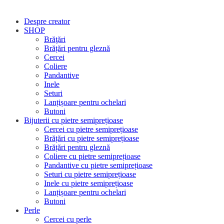
Despre creator
SHOP
Brăţări
Brățări pentru gleznă
Cercei
Coliere
Pandantive
Inele
Seturi
Lanțișoare pentru ochelari
Butoni
Bijuterii cu pietre semiprețioase
Cercei cu pietre semiprețioase
Brățări cu pietre semiprețioase
Brățări pentru gleznă
Coliere cu pietre semiprețioase
Pandantive cu pietre semiprețioase
Seturi cu pietre semiprețioase
Inele cu pietre semiprețioase
Lanțișoare pentru ochelari
Butoni
Perle
Cercei cu perle