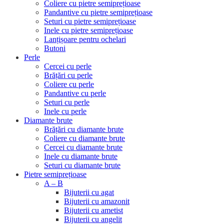
Coliere cu pietre semiprețioase
Pandantive cu pietre semiprețioase
Seturi cu pietre semiprețioase
Inele cu pietre semiprețioase
Lanțișoare pentru ochelari
Butoni
Perle
Cercei cu perle
Brățări cu perle
Coliere cu perle
Pandantive cu perle
Seturi cu perle
Inele cu perle
Diamante brute
Brățări cu diamante brute
Coliere cu diamante brute
Cercei cu diamante brute
Inele cu diamante brute
Seturi cu diamante brute
Pietre semiprețioase
A – B
Bijuterii cu agat
Bijuterii cu amazonit
Bijuterii cu ametist
Bijuterii cu angelit