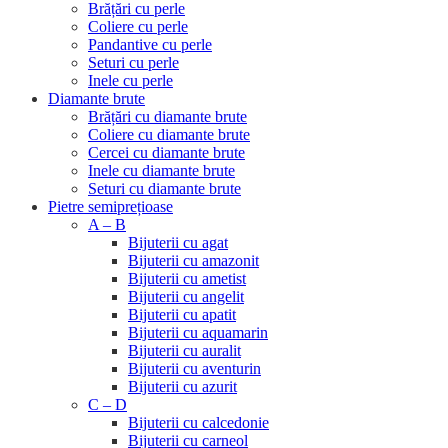
Brățări cu perle
Coliere cu perle
Pandantive cu perle
Seturi cu perle
Inele cu perle
Diamante brute
Brățări cu diamante brute
Coliere cu diamante brute
Cercei cu diamante brute
Inele cu diamante brute
Seturi cu diamante brute
Pietre semiprețioase
A – B
Bijuterii cu agat
Bijuterii cu amazonit
Bijuterii cu ametist
Bijuterii cu angelit
Bijuterii cu apatit
Bijuterii cu aquamarin
Bijuterii cu auralit
Bijuterii cu aventurin
Bijuterii cu azurit
C – D
Bijuterii cu calcedonie
Bijuterii cu carneol