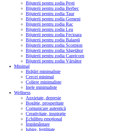
Bijuterii pentru zodia Pești
Bijuterii pentru zodia Berbec
Bijuterii pentru zodia Taur
Bijuterii pentru zodia Gemeni
Bijuterii pentru zodia Rac
Bijuterii pentru zodia Leu
Bijuterii pentru zodia Fecioara
Bijuterii pentru zodia Balanță
Bijuterii pentru zodia Scorpion
Bijuterii pentru zodia Săgetător
Bijuterii pentru zodia Capricorn
Bijuterii pentru zodia Vărsător
Minimal
Brățări minimaliste
Cercei minimal
Coliere minimaliste
Inele minimaliste
Wellness
Anxietate, depresie
Bogăție, prosperitate
Comunicare autentică
Creativitate, inspirație
Echilibru emoțional
Împământare
Iubire, fertilitate