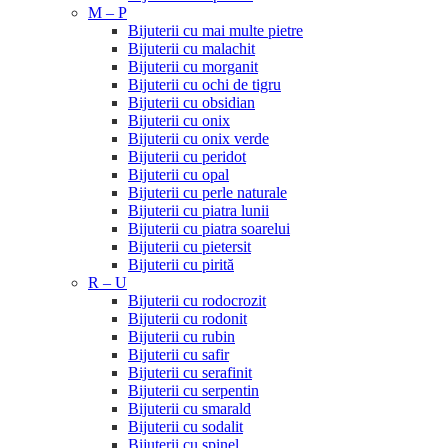
M – P
Bijuterii cu mai multe pietre
Bijuterii cu malachit
Bijuterii cu morganit
Bijuterii cu ochi de tigru
Bijuterii cu obsidian
Bijuterii cu onix
Bijuterii cu onix verde
Bijuterii cu peridot
Bijuterii cu opal
Bijuterii cu perle naturale
Bijuterii cu piatra lunii
Bijuterii cu piatra soarelui
Bijuterii cu pietersit
Bijuterii cu pirită
R – U
Bijuterii cu rodocrozit
Bijuterii cu rodonit
Bijuterii cu rubin
Bijuterii cu safir
Bijuterii cu serafinit
Bijuterii cu serpentin
Bijuterii cu smarald
Bijuterii cu sodalit
Bijuterii cu spinel