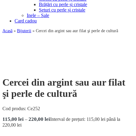
Brățări cu perle și cristale
Seturi cu perle și cristale
Inele – Sale
Card cadou
Acasă
»
Bijuterii
»
Cercei din argint sau aur filat şi perle de cultură
Cercei din argint sau aur filat
şi perle de cultură
Cod produs:
Ce252
115,00
lei
220,00
lei
–
Interval de prețuri: 115,00 lei până la
220,00 lei