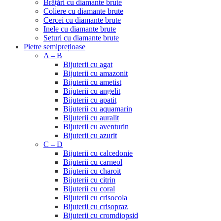
Brățări cu diamante brute
Coliere cu diamante brute
Cercei cu diamante brute
Inele cu diamante brute
Seturi cu diamante brute
Pietre semiprețioase
A – B
Bijuterii cu agat
Bijuterii cu amazonit
Bijuterii cu ametist
Bijuterii cu angelit
Bijuterii cu apatit
Bijuterii cu aquamarin
Bijuterii cu auralit
Bijuterii cu aventurin
Bijuterii cu azurit
C – D
Bijuterii cu calcedonie
Bijuterii cu carneol
Bijuterii cu charoit
Bijuterii cu citrin
Bijuterii cu coral
Bijuterii cu crisocola
Bijuterii cu crisopraz
Bijuterii cu cromdiopsid