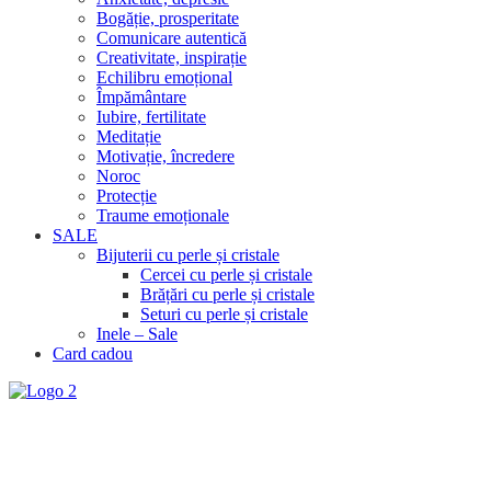
Bogăție, prosperitate
Comunicare autentică
Creativitate, inspirație
Echilibru emoțional
Împământare
Iubire, fertilitate
Meditație
Motivație, încredere
Noroc
Protecție
Traume emoționale
SALE
Bijuterii cu perle și cristale
Cercei cu perle și cristale
Brățări cu perle și cristale
Seturi cu perle și cristale
Inele – Sale
Card cadou