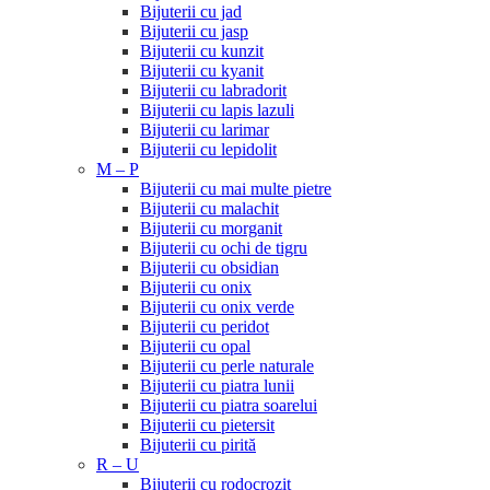
Bijuterii cu jad
Bijuterii cu jasp
Bijuterii cu kunzit
Bijuterii cu kyanit
Bijuterii cu labradorit
Bijuterii cu lapis lazuli
Bijuterii cu larimar
Bijuterii cu lepidolit
M – P
Bijuterii cu mai multe pietre
Bijuterii cu malachit
Bijuterii cu morganit
Bijuterii cu ochi de tigru
Bijuterii cu obsidian
Bijuterii cu onix
Bijuterii cu onix verde
Bijuterii cu peridot
Bijuterii cu opal
Bijuterii cu perle naturale
Bijuterii cu piatra lunii
Bijuterii cu piatra soarelui
Bijuterii cu pietersit
Bijuterii cu pirită
R – U
Bijuterii cu rodocrozit