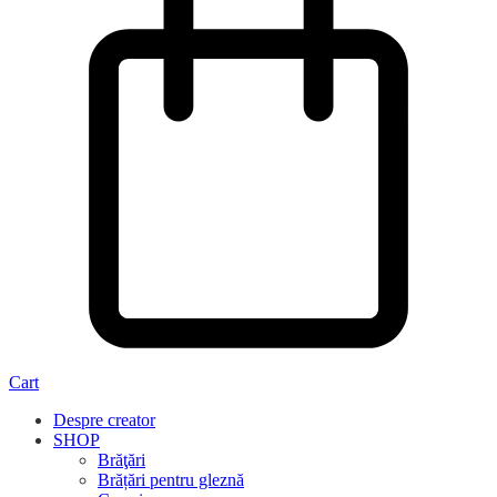
Cart
Despre creator
SHOP
Brăţări
Brățări pentru gleznă