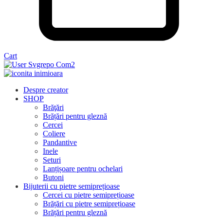
Cart
Despre creator
SHOP
Brăţări
Brățări pentru gleznă
Cercei
Coliere
Pandantive
Inele
Seturi
Lanțișoare pentru ochelari
Butoni
Bijuterii cu pietre semiprețioase
Cercei cu pietre semiprețioase
Brățări cu pietre semiprețioase
Brățări pentru gleznă