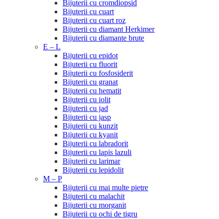
Bijuterii cu cromdiopsid
Bijuterii cu cuart
Bijuterii cu cuart roz
Bijuterii cu diamant Herkimer
Bijuterii cu diamante brute
E – L
Bijuterii cu epidot
Bijuterii cu fluorit
Bijuterii cu fosfosiderit
Bijuterii cu granat
Bijuterii cu hematit
Bijuterii cu iolit
Bijuterii cu jad
Bijuterii cu jasp
Bijuterii cu kunzit
Bijuterii cu kyanit
Bijuterii cu labradorit
Bijuterii cu lapis lazuli
Bijuterii cu larimar
Bijuterii cu lepidolit
M – P
Bijuterii cu mai multe pietre
Bijuterii cu malachit
Bijuterii cu morganit
Bijuterii cu ochi de tigru