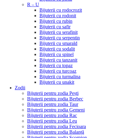
R – U
Bijuterii cu rodocrozit
Bijuterii cu rodonit
Bijuterii cu rubin
Bijuterii cu safir
Bijuterii cu serafinit
Bijuterii cu serpentin
Bijuterii cu smarald
Bijuterii cu sodalit
Bijuterii cu spinel
Bijuterii cu tanzanit
Bijuterii cu topaz
Bijuterii cu turcoaz
Bijuterii cu turmalina
Bijuterii cu unakit
Zodii
Bijuterii pentru zodia Pești
Bijuterii pentru zodia Berbec
Bijuterii pentru zodia Taur
Bijuterii pentru zodia Gemeni
Bijuterii pentru zodia Rac
Bijuterii pentru zodia Leu
Bijuterii pentru zodia Fecioara
Bijuterii pentru zodia Balanță
Bijuterii pentru zodia Scorpion