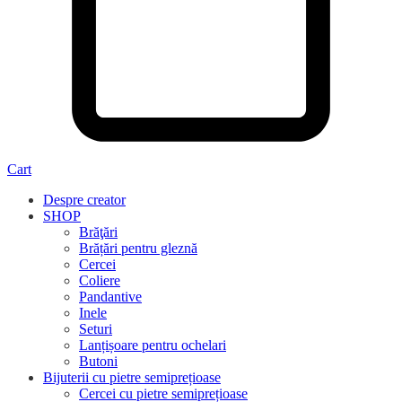
Cart
Despre creator
SHOP
Brăţări
Brățări pentru gleznă
Cercei
Coliere
Pandantive
Inele
Seturi
Lanțișoare pentru ochelari
Butoni
Bijuterii cu pietre semiprețioase
Cercei cu pietre semiprețioase