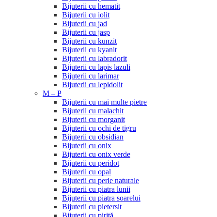
Bijuterii cu hematit
Bijuterii cu iolit
Bijuterii cu jad
Bijuterii cu jasp
Bijuterii cu kunzit
Bijuterii cu kyanit
Bijuterii cu labradorit
Bijuterii cu lapis lazuli
Bijuterii cu larimar
Bijuterii cu lepidolit
M – P
Bijuterii cu mai multe pietre
Bijuterii cu malachit
Bijuterii cu morganit
Bijuterii cu ochi de tigru
Bijuterii cu obsidian
Bijuterii cu onix
Bijuterii cu onix verde
Bijuterii cu peridot
Bijuterii cu opal
Bijuterii cu perle naturale
Bijuterii cu piatra lunii
Bijuterii cu piatra soarelui
Bijuterii cu pietersit
Bijuterii cu pirită