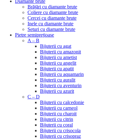
Diamante brute
Brățări cu diamante brute
Coliere cu diamante brute
Cercei cu diamante brute
Inele cu diamante brute
Seturi cu diamante brute
Pietre semiprețioase
A – B
Bijuterii cu agat
Bijuterii cu amazonit
Bijuterii cu ametist
Bijuterii cu angelit
Bijuterii cu apatit
Bijuterii cu aquamarin
Bijuterii cu auralit
Bijuterii cu aventurin
Bijuterii cu azurit
C – D
Bijuterii cu calcedonie
Bijuterii cu carneol
Bijuterii cu charoit
Bijuterii cu citrin
Bijuterii cu coral
Bijuterii cu crisocola
Bijuterii cu crisopraz