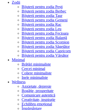
Zodii
Bijuterii pentru zodia Pești
Bijuterii pentru zodia Berbec
Bijuterii pentru zodia Taur
Bijuterii pentru zodia Gemeni
Bijuterii pentru zodia Rac
Bijuterii pentru zodia Leu
Bijuterii pentru zodia Fecioara
Bijuterii pentru zodia Balanță
Bijuterii pentru zodia Scorpion
Bijuterii pentru zodia Săgetător
Bijuterii pentru zodia Capricorn
Bijuterii pentru zodia Vărsător
Minimal
Brățări minimaliste
Cercei minimal
Coliere minimaliste
Inele minimaliste
Wellness
Anxietate, depresie
Bogăție, prosperitate
Comunicare autentică
Creativitate, inspirație
Echilibru emoțional
Împământare