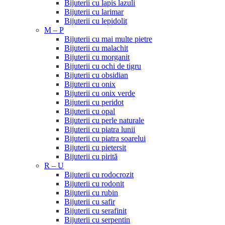
Bijuterii cu lapis lazuli
Bijuterii cu larimar
Bijuterii cu lepidolit
M – P
Bijuterii cu mai multe pietre
Bijuterii cu malachit
Bijuterii cu morganit
Bijuterii cu ochi de tigru
Bijuterii cu obsidian
Bijuterii cu onix
Bijuterii cu onix verde
Bijuterii cu peridot
Bijuterii cu opal
Bijuterii cu perle naturale
Bijuterii cu piatra lunii
Bijuterii cu piatra soarelui
Bijuterii cu pietersit
Bijuterii cu pirită
R – U
Bijuterii cu rodocrozit
Bijuterii cu rodonit
Bijuterii cu rubin
Bijuterii cu safir
Bijuterii cu serafinit
Bijuterii cu serpentin