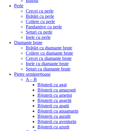
Butoni
Perle
Cercei cu perle
Brățări cu perle
Coliere cu perle
Pandantive cu perle
Seturi cu perle
Inele cu perle
Diamante brute
Brățări cu diamante brute
Coliere cu diamante brute
Cercei cu diamante brute
Inele cu diamante brute
Seturi cu diamante brute
Pietre semiprețioase
A – B
Bijuterii cu agat
Bijuterii cu amazonit
Bijuterii cu ametist
Bijuterii cu angelit
Bijuterii cu apatit
Bijuterii cu aquamarin
Bijuterii cu auralit
Bijuterii cu aventurin
Bijuterii cu azurit