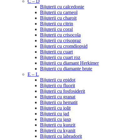
C – D
Bijuterii cu calcedonie
Bijuterii cu carneol
Bijuterii cu charoit
Bijuterii cu citrin
Bijuterii cu coral
Bijuterii cu crisocola
Bijuterii cu crisopraz
Bijuterii cu cromdiopsid
Bijuterii cu cuart
Bijuterii cu cuart roz
Bijuterii cu diamant Herkimer
Bijuterii cu diamante brute
E – L
Bijuterii cu epidot
Bijuterii cu fluorit
Bijuterii cu fosfosiderit
Bijuterii cu granat
Bijuterii cu hematit
Bijuterii cu iolit
Bijuterii cu jad
Bijuterii cu jasp
Bijuterii cu kunzit
Bijuterii cu kyanit
Bijuterii cu labradorit