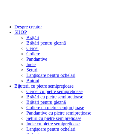
Despre creator
SHOP
Brăţări
Brățări pentru gleznă
Cercei
Coliere
Pandantive
Inele
Seturi
Lanțișoare pentru ochelari
Butoni
Bijuterii cu pietre semiprețioase
Cercei cu pietre semiprețioase
Brățări cu pietre semiprețioase
Brățări pentru gleznă
Coliere cu pietre semiprețioase
Pandantive cu pietre semiprețioase
Seturi cu pietre semiprețioase
Inele cu pietre semiprețioase
Lanțișoare pentru ochelari