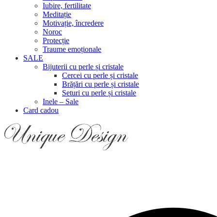
Iubire, fertilitate
Meditație
Motivație, încredere
Noroc
Protecție
Traume emoționale
SALE
Bijuterii cu perle și cristale
Cercei cu perle și cristale
Brățări cu perle și cristale
Seturi cu perle și cristale
Inele – Sale
Card cadou