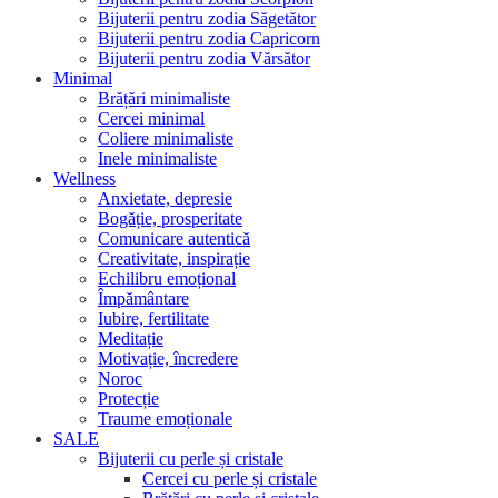
Bijuterii pentru zodia Săgetător
Bijuterii pentru zodia Capricorn
Bijuterii pentru zodia Vărsător
Minimal
Brățări minimaliste
Cercei minimal
Coliere minimaliste
Inele minimaliste
Wellness
Anxietate, depresie
Bogăție, prosperitate
Comunicare autentică
Creativitate, inspirație
Echilibru emoțional
Împământare
Iubire, fertilitate
Meditație
Motivație, încredere
Noroc
Protecție
Traume emoționale
SALE
Bijuterii cu perle și cristale
Cercei cu perle și cristale