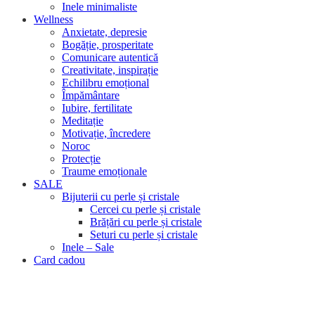
Inele minimaliste
Wellness
Anxietate, depresie
Bogăție, prosperitate
Comunicare autentică
Creativitate, inspirație
Echilibru emoțional
Împământare
Iubire, fertilitate
Meditație
Motivație, încredere
Noroc
Protecție
Traume emoționale
SALE
Bijuterii cu perle și cristale
Cercei cu perle și cristale
Brățări cu perle și cristale
Seturi cu perle și cristale
Inele – Sale
Card cadou