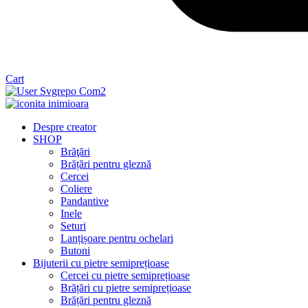
Cart
Despre creator
SHOP
Brăţări
Brățări pentru gleznă
Cercei
Coliere
Pandantive
Inele
Seturi
Lanțișoare pentru ochelari
Butoni
Bijuterii cu pietre semiprețioase
Cercei cu pietre semiprețioase
Brățări cu pietre semiprețioase
Brățări pentru gleznă