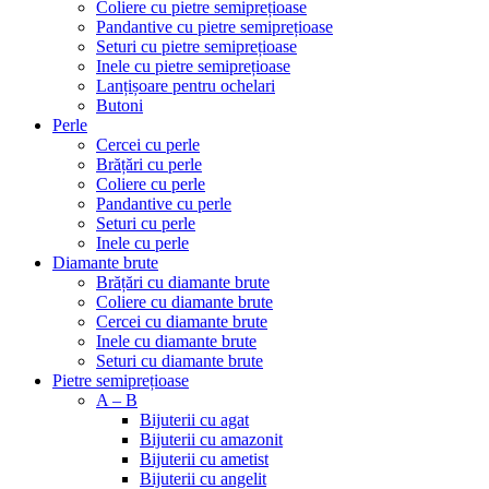
Coliere cu pietre semiprețioase
Pandantive cu pietre semiprețioase
Seturi cu pietre semiprețioase
Inele cu pietre semiprețioase
Lanțișoare pentru ochelari
Butoni
Perle
Cercei cu perle
Brățări cu perle
Coliere cu perle
Pandantive cu perle
Seturi cu perle
Inele cu perle
Diamante brute
Brățări cu diamante brute
Coliere cu diamante brute
Cercei cu diamante brute
Inele cu diamante brute
Seturi cu diamante brute
Pietre semiprețioase
A – B
Bijuterii cu agat
Bijuterii cu amazonit
Bijuterii cu ametist
Bijuterii cu angelit