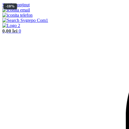
Sari la conținut
-10%
0,00
lei
0