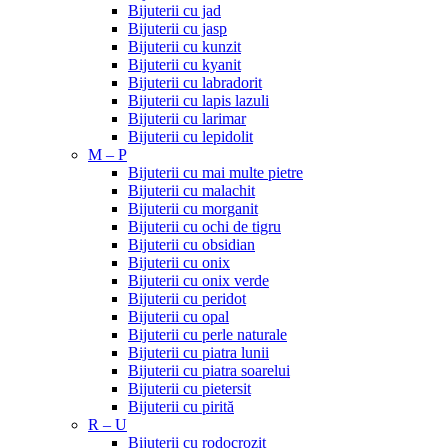
Bijuterii cu jad
Bijuterii cu jasp
Bijuterii cu kunzit
Bijuterii cu kyanit
Bijuterii cu labradorit
Bijuterii cu lapis lazuli
Bijuterii cu larimar
Bijuterii cu lepidolit
M – P
Bijuterii cu mai multe pietre
Bijuterii cu malachit
Bijuterii cu morganit
Bijuterii cu ochi de tigru
Bijuterii cu obsidian
Bijuterii cu onix
Bijuterii cu onix verde
Bijuterii cu peridot
Bijuterii cu opal
Bijuterii cu perle naturale
Bijuterii cu piatra lunii
Bijuterii cu piatra soarelui
Bijuterii cu pietersit
Bijuterii cu pirită
R – U
Bijuterii cu rodocrozit