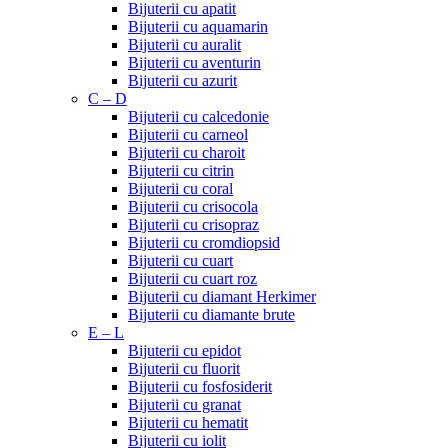
Bijuterii cu apatit
Bijuterii cu aquamarin
Bijuterii cu auralit
Bijuterii cu aventurin
Bijuterii cu azurit
C – D
Bijuterii cu calcedonie
Bijuterii cu carneol
Bijuterii cu charoit
Bijuterii cu citrin
Bijuterii cu coral
Bijuterii cu crisocola
Bijuterii cu crisopraz
Bijuterii cu cromdiopsid
Bijuterii cu cuart
Bijuterii cu cuart roz
Bijuterii cu diamant Herkimer
Bijuterii cu diamante brute
E – L
Bijuterii cu epidot
Bijuterii cu fluorit
Bijuterii cu fosfosiderit
Bijuterii cu granat
Bijuterii cu hematit
Bijuterii cu iolit