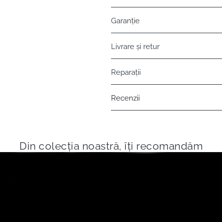
Garanție
Livrare și retur
Reparații
Recenzii
Din colecția noastră, îți recomandăm