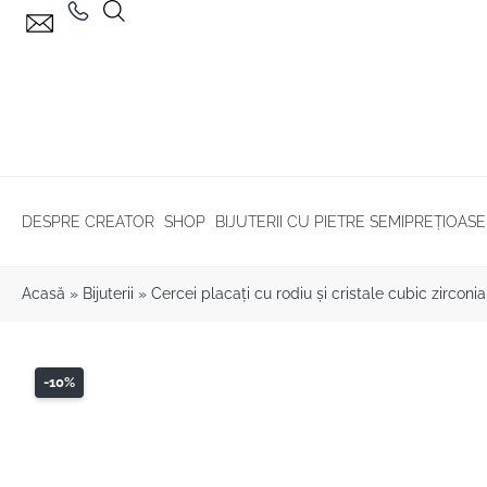
DESPRE CREATOR
SHOP
BIJUTERII CU PIETRE SEMIPREȚIOASE
Acasă
»
Bijuterii
»
Cercei placaţi cu rodiu şi cristale cubic zirconia
-10%