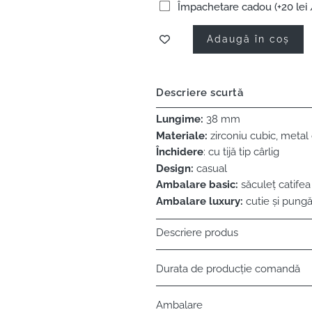
Împachetare cadou (+20 lei 
Adaugă în coș
Descriere scurtă
Lungime:
38 mm
Materiale:
zirconiu cubic, metal
Închidere
: cu tijă tip cârlig
Design:
casual
Ambalare basic:
săculeț catifea
Ambalare luxury:
cutie și pungă
Descriere produs
Durata de producție comandă
Ambalare