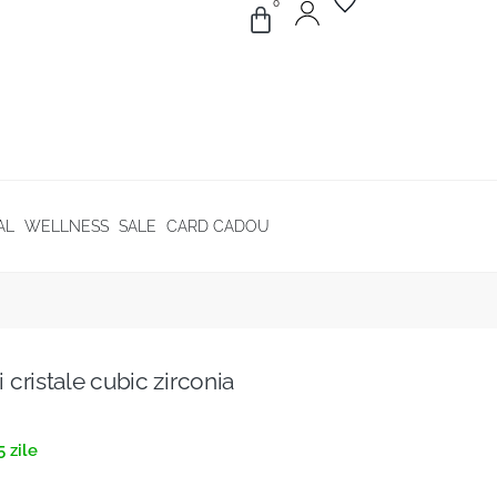
0
AL
WELLNESS
SALE
CARD CADOU
i cristale cubic zirconia
 zile