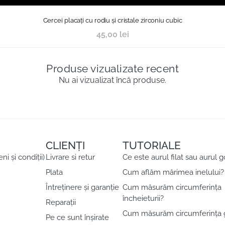
Cercei placați cu rodiu și cristale zirconiu cubic
45,00
lei
Produse vizualizate recent
Nu ai vizualizat încă produse.
CLIENȚI
TUTORIALE
 și condiții)
Livrare si retur
Ce este aurul filat sau aurul g
Plata
Cum aflăm mărimea inelului?
Întreținere și garanție
Cum măsurăm circumferința
încheieturii?
Reparații
Cum măsurăm circumferința 
Pe ce sunt înșirate