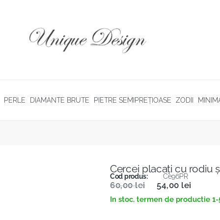
PERLE
DIAMANTE BRUTE
PIETRE SEMIPREȚIOASE
ZODII
MINIM
Cercei placaţi cu rodiu ş
Cod produs:
Ce96PR
60,00
lei
54,00
lei
In stoc, termen de productie 1-5