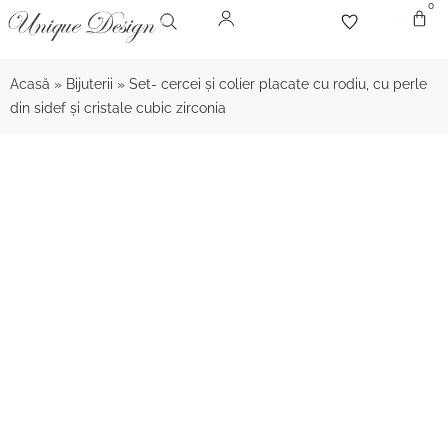
0
Despr
Bijute
Diamant
Pie
Acasă
»
Bijuterii
»
Set- cercei și colier placate cu rodiu, cu perle
din sidef și cristale cubic zirconia