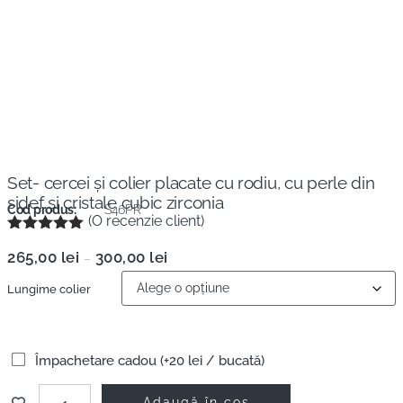
Set- cercei și colier placate cu rodiu, cu perle din
sidef și cristale cubic zirconia
Cod produs:
S46PR
(O recenzie client)
Evaluat la
265,00
lei
300,00
lei
5.00
din 5
–
pe baza
unei
Lungime colier
singure
evaluări
Împachetare cadou (+20 lei / bucată)
Adaugă în coș