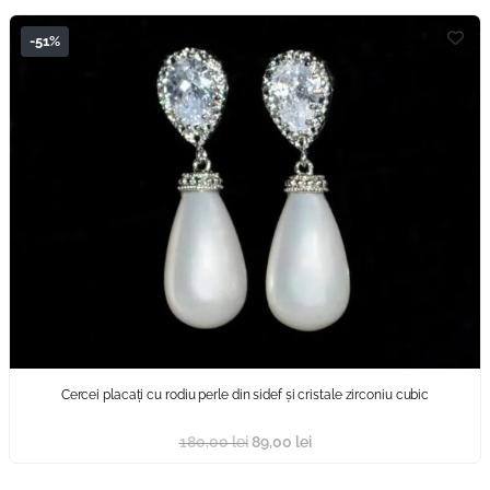
-51%
Cercei placați cu rodiu perle din sidef și cristale zirconiu cubic
180,00
lei
89,00
lei